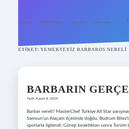
Anasayfa
Gizlilik Politikası
Yasal Uyarı
Hakkımızda
ETIKET:
YEMEKTEYIZ BARBAROS NERELI
BARBARIN GERÇE
Tarih: Kasım 8, 2024
Barbar nereli? MasterChef Türkiye All Star yarışmac
Samsun’un Alaçam ilçesinde doğdu. Bodrum Bitez’de b
sporlarla ilgilendi. Güreşi bıraktıktan sonra Turizm