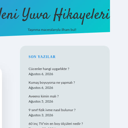
eni Yuva Hikayeleri
Taşınma maceralarıyla ilham bul!
tulipbet yeni giriş
SIDEBAR
SON YAZILAR
Cücenler hangi uygarlıktır ?
Ağustos 6, 2026
Kumaş boyuyorsa ne yapmalı ?
Ağustos 6, 2026
Aveeno kimin malı ?
Ağustos 5, 2026
9 sınıf fizik ivme nasıl bulunur ?
Ağustos 3, 2026
60 inç TV’nin en boy ölçüleri nedir ?