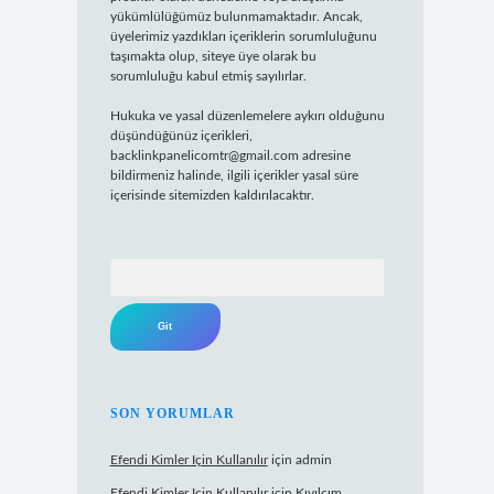
yükümlülüğümüz bulunmamaktadır. Ancak,
üyelerimiz yazdıkları içeriklerin sorumluluğunu
taşımakta olup, siteye üye olarak bu
sorumluluğu kabul etmiş sayılırlar.
Hukuka ve yasal düzenlemelere aykırı olduğunu
düşündüğünüz içerikleri,
backlinkpanelicomtr@gmail.com
adresine
bildirmeniz halinde, ilgili içerikler yasal süre
içerisinde sitemizden kaldırılacaktır.
Arama
SON YORUMLAR
Efendi Kimler Için Kullanılır
için
admin
Efendi Kimler Için Kullanılır
için
Kıvılcım