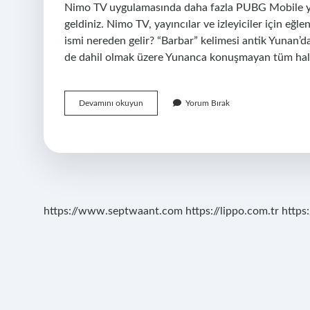
Nimo TV uygulamasında daha fazla PUBG Mobile yay
geldiniz. Nimo TV, yayıncılar ve izleyiciler için eğ
ismi nereden gelir? “Barbar” kelimesi antik Yunan’dan
de dahil olmak üzere Yunanca konuşmayan tüm halkl
Barbarın
Devamını okuyun
Yorum Bırak
Gerçek
Adı
Ne
https://www.septwaant.com
https://lippo.com.tr
https