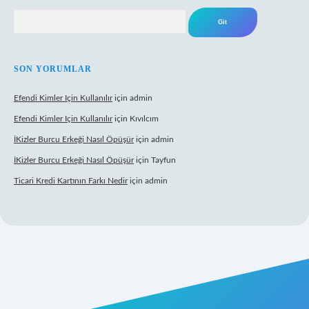
Arama
SON YORUMLAR
Efendi Kimler Için Kullanılır
için
admin
Efendi Kimler Için Kullanılır
için
Kıvılcım
İKizler Burcu Erkeği Nasıl Öpüşür
için
admin
İKizler Burcu Erkeği Nasıl Öpüşür
için
Tayfun
Ticari Kredi Kartının Farkı Nedir
için
admin
eni giriş