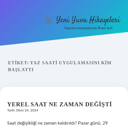
Yeni Yuva Hikayeleri
menüyü
aç
Taşınma maceralarıyla ilham bul!
Anasayfa
Gizlilik Politikası
ETIKET:
YAZ SAATI UYGULAMASINI KIM
Yasal Uyarı
BAŞLATTI
Hakkımızda
YEREL SAAT NE ZAMAN DEĞIŞTI
Tarih: Ekim 24, 2024
Saat değişikliği ne zaman kaldırıldı? Pazar günü, 29