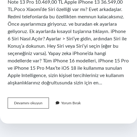
Note 13 Pro 10.469,00 TL Apple iPhone 13 36.549,00
TL.Poco Xiaomi’de Siri özelliği var mı? Evet arkadaşlar.
Redmi telefonlarda bu özellikten memnun kalacaksınız.
Önce ayarlarımıza giriyoruz. ve buradan ek ayarlara
geliyoruz. Ek ayarlarda kısayol tuşlarına tıklayın. iPhone
6 Siri Nasıl Açılır? Ayarlar > Siri’ye gidin, ardından Siri ile
Konuş’a dokunun. Hey Siri veya Siri’yi seçin (eğer bu
seçeneğiniz varsa). Yapay zeka iPhone’da hangi
modellerde var? Tüm iPhone 16 modelleri, iPhone 15 Pro
ve iPhone 15 Pro Max’te iOS 18 ile kullanıma sunulan
Apple Intelligence, sizin kişisel tercihleriniz ve kullanım
alışkanlıklarınız doğrultusunda sizin için en…
Siri
Devamını okuyun
Yorum Bırak
Hangi
Modellerde
Var