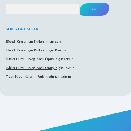
Arama
SON YORUMLAR
Efendi Kimler Için Kullanılır
için
admin
Efendi Kimler Için Kullanılır
için
Kıvılcım
İKizler Burcu Erkeği Nasıl Öpüşür
için
admin
İKizler Burcu Erkeği Nasıl Öpüşür
için
Tayfun
Ticari Kredi Kartının Farkı Nedir
için
admin
yeni giriş