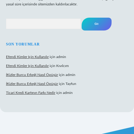
yasal süre içerisinde sitemizden kaldırılacaktır.
Arama
SON YORUMLAR
Efendi Kimler Için Kullanılır
için
admin
Efendi Kimler Için Kullanılır
için
Kıvılcım
İKizler Burcu Erkeği Nasıl Öpüşür
için
admin
İKizler Burcu Erkeği Nasıl Öpüşür
için
Tayfun
Ticari Kredi Kartının Farkı Nedir
için
admin
eni giriş