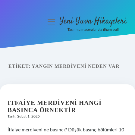
Yeni Yuva Hikayeleri
menüyü
aç
Taşınma maceralarıyla ilham bul!
Anasayfa
Gizlilik Politikası
ETIKET:
YANGIN MERDIVENI NEDEN VAR
Yasal Uyarı
Hakkımızda
ITFAIYE MERDIVENI HANGI
BASINCA ÖRNEKTIR
Tarih: Şubat 1, 2025
İtfaiye merdiveni ne basıncı? Düşük basınç bölümleri 10