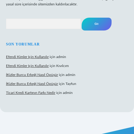
yasal süre içerisinde sitemizden kaldırılacaktır.
Arama
SON YORUMLAR
Efendi Kimler Için Kullanılır
için
admin
Efendi Kimler Için Kullanılır
için
Kıvılcım
İKizler Burcu Erkeği Nasıl Öpüşür
için
admin
İKizler Burcu Erkeği Nasıl Öpüşür
için
Tayfun
Ticari Kredi Kartının Farkı Nedir
için
admin
eni giriş