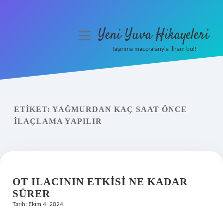
Yeni Yuva Hikayeleri
menüyü
aç
Taşınma maceralarıyla ilham bul!
Anasayfa
Gizlilik Politikası
ETIKET:
YAĞMURDAN KAÇ SAAT ÖNCE
Yasal Uyarı
ILAÇLAMA YAPILIR
Hakkımızda
OT ILACININ ETKISI NE KADAR
SÜRER
Tarih: Ekim 4, 2024