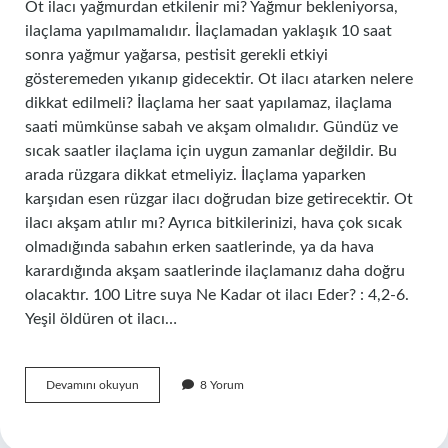
Ot ilacı yağmurdan etkilenir mi? Yağmur bekleniyorsa,
ilaçlama yapılmamalıdır. İlaçlamadan yaklaşık 10 saat
sonra yağmur yağarsa, pestisit gerekli etkiyi
gösteremeden yıkanıp gidecektir. Ot ilacı atarken nelere
dikkat edilmeli? İlaçlama her saat yapılamaz, ilaçlama
saati mümkünse sabah ve akşam olmalıdır. Gündüz ve
sıcak saatler ilaçlama için uygun zamanlar değildir. Bu
arada rüzgara dikkat etmeliyiz. İlaçlama yaparken
karşıdan esen rüzgar ilacı doğrudan bize getirecektir. Ot
ilacı akşam atılır mı? Ayrıca bitkilerinizi, hava çok sıcak
olmadığında sabahın erken saatlerinde, ya da hava
karardığında akşam saatlerinde ilaçlamanız daha doğru
olacaktır. 100 Litre suya Ne Kadar ot ilacı Eder? : 4,2-6.
Yeşil öldüren ot ilacı…
Ot
Devamını okuyun
8 Yorum
Ilacının
Etkisi
Ne