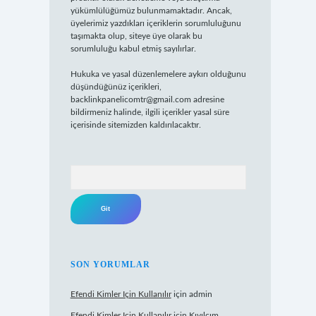
yükümlülüğümüz bulunmamaktadır. Ancak,
üyelerimiz yazdıkları içeriklerin sorumluluğunu
taşımakta olup, siteye üye olarak bu
sorumluluğu kabul etmiş sayılırlar.
Hukuka ve yasal düzenlemelere aykırı olduğunu
düşündüğünüz içerikleri,
backlinkpanelicomtr@gmail.com
adresine
bildirmeniz halinde, ilgili içerikler yasal süre
içerisinde sitemizden kaldırılacaktır.
Arama
SON YORUMLAR
Efendi Kimler Için Kullanılır
için
admin
Efendi Kimler Için Kullanılır
için
Kıvılcım