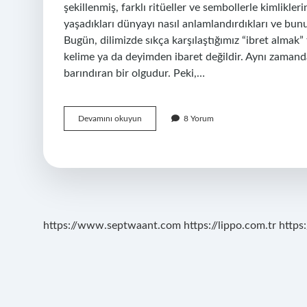
şekillenmiş, farklı ritüeller ve sembollerle kimlikler
yaşadıkları dünyayı nasıl anlamlandırdıkları ve bunu
Bugün, dilimizde sıkça karşılaştığımız “ibret almak”
kelime ya da deyimden ibaret değildir. Aynı zamanda k
barındıran bir olgudur. Peki,…
Ibret
Devamını okuyun
8 Yorum
almak
ne
anlama
gelir
?
https://www.septwaant.com
https://lippo.com.tr
https