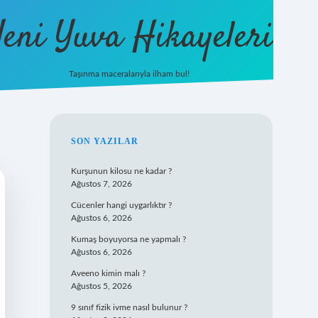
eni Yuva Hikayeleri
Taşınma maceralarıyla ilham bul!
tulipbet ye
SIDEBAR
SON YAZILAR
Kurşunun kilosu ne kadar ?
Ağustos 7, 2026
Cücenler hangi uygarlıktır ?
Ağustos 6, 2026
Kumaş boyuyorsa ne yapmalı ?
Ağustos 6, 2026
Aveeno kimin malı ?
Ağustos 5, 2026
9 sınıf fizik ivme nasıl bulunur ?