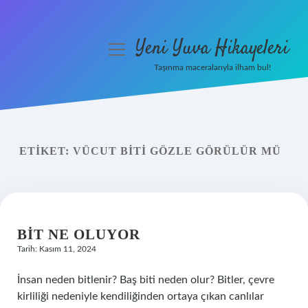
Yeni Yuva Hikayeleri
menüyü
aç
Taşınma maceralarıyla ilham bul!
Anasayfa
Gizlilik Politikası
ETIKET:
VÜCUT BITI GÖZLE GÖRÜLÜR MÜ
Yasal Uyarı
Hakkımızda
BIT NE OLUYOR
Tarih: Kasım 11, 2024
İnsan neden bitlenir? Baş biti neden olur? Bitler, çevre
kirliliği nedeniyle kendiliğinden ortaya çıkan canlılar