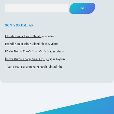
Arama
SON YORUMLAR
Efendi Kimler Için Kullanılır
için
admin
Efendi Kimler Için Kullanılır
için
Kıvılcım
İKizler Burcu Erkeği Nasıl Öpüşür
için
admin
İKizler Burcu Erkeği Nasıl Öpüşür
için
Tayfun
Ticari Kredi Kartının Farkı Nedir
için
admin
eni giriş