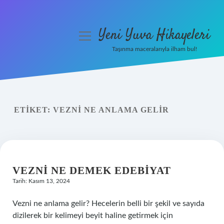
Yeni Yuva Hikayeleri
menüyü
aç
Taşınma maceralarıyla ilham bul!
Anasayfa
Gizlilik Politikası
ETIKET:
VEZNI NE ANLAMA GELIR
Yasal Uyarı
Hakkımızda
VEZNI NE DEMEK EDEBIYAT
Tarih: Kasım 13, 2024
Vezni ne anlama gelir? Hecelerin belli bir şekil ve sayıda
dizilerek bir kelimeyi beyit haline getirmek için