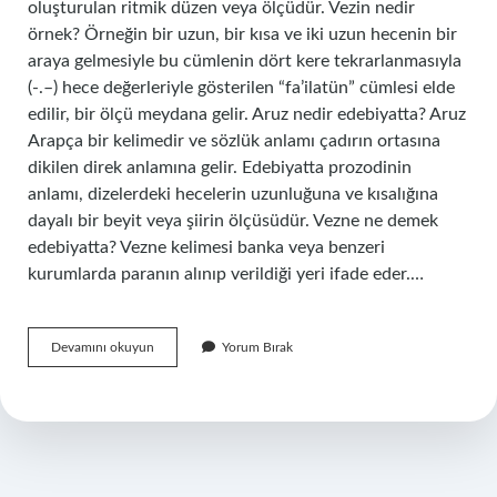
oluşturulan ritmik düzen veya ölçüdür. Vezin nedir
örnek? Örneğin bir uzun, bir kısa ve iki uzun hecenin bir
araya gelmesiyle bu cümlenin dört kere tekrarlanmasıyla
(-.–) hece değerleriyle gösterilen “fa’ilatün” cümlesi elde
edilir, bir ölçü meydana gelir. Aruz nedir edebiyatta? Aruz
Arapça bir kelimedir ve sözlük anlamı çadırın ortasına
dikilen direk anlamına gelir. Edebiyatta prozodinin
anlamı, dizelerdeki hecelerin uzunluğuna ve kısalığına
dayalı bir beyit veya şiirin ölçüsüdür. Vezne ne demek
edebiyatta? Vezne kelimesi banka veya benzeri
kurumlarda paranın alınıp verildiği yeri ifade eder.…
Vezni
Devamını okuyun
Yorum Bırak
Ne
Demek
Edebiyat