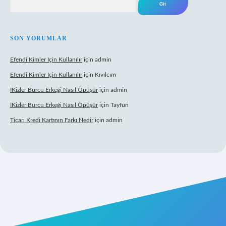
SON YORUMLAR
Efendi Kimler Için Kullanılır
için
admin
Efendi Kimler Için Kullanılır
için
Kıvılcım
İKizler Burcu Erkeği Nasıl Öpüşür
için
admin
İKizler Burcu Erkeği Nasıl Öpüşür
için
Tayfun
Ticari Kredi Kartının Farkı Nedir
için
admin
yeni giriş