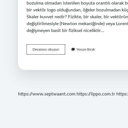
bozulma olmadan istenilen boyuta orantılı olarak bü
bir vektör logo olduğundan, öğeler bozulmadan küç
Skaler kuvvet nedir? Fizikte, bir skaler, bir vektö
değiştirilmesiyle (Newton mekaniğinde) veya Lore
değişmeyen basit bir fiziksel niceliktir…
Vektörel
Devamını okuyun
Yorum Bırak
Kuvvet
Nedir
https://www.septwaant.com
https://lippo.com.tr
https