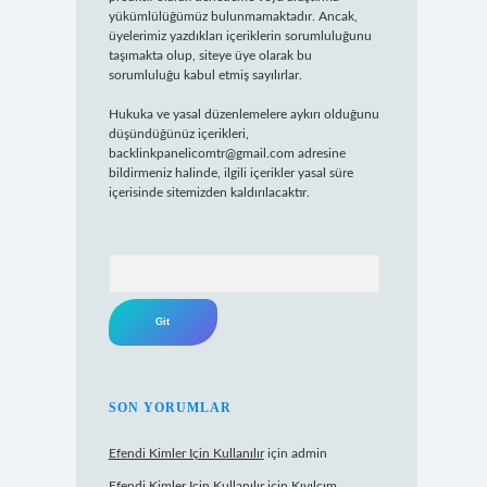
yükümlülüğümüz bulunmamaktadır. Ancak,
üyelerimiz yazdıkları içeriklerin sorumluluğunu
taşımakta olup, siteye üye olarak bu
sorumluluğu kabul etmiş sayılırlar.
Hukuka ve yasal düzenlemelere aykırı olduğunu
düşündüğünüz içerikleri,
backlinkpanelicomtr@gmail.com
adresine
bildirmeniz halinde, ilgili içerikler yasal süre
içerisinde sitemizden kaldırılacaktır.
Arama
SON YORUMLAR
Efendi Kimler Için Kullanılır
için
admin
Efendi Kimler Için Kullanılır
için
Kıvılcım