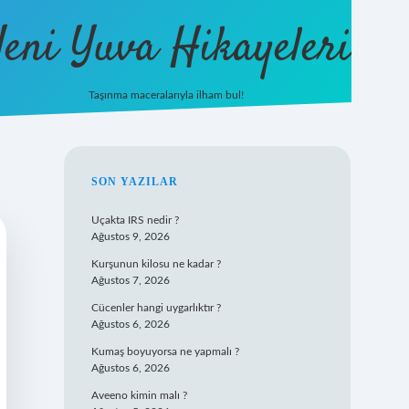
eni Yuva Hikayeleri
Taşınma maceralarıyla ilham bul!
tulipbet yeni giriş
SIDEBAR
SON YAZILAR
Uçakta IRS nedir ?
Ağustos 9, 2026
Kurşunun kilosu ne kadar ?
Ağustos 7, 2026
Cücenler hangi uygarlıktır ?
Ağustos 6, 2026
Kumaş boyuyorsa ne yapmalı ?
Ağustos 6, 2026
Aveeno kimin malı ?