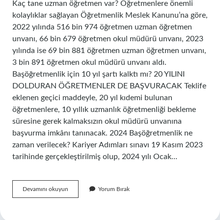
Kaç tane uzman öğretmen var? Öğretmenlere önemli
kolaylıklar sağlayan Öğretmenlik Meslek Kanunu’na göre,
2022 yılında 516 bin 974 öğretmen uzman öğretmen
unvanı, 66 bin 679 öğretmen okul müdürü unvanı, 2023
yılında ise 69 bin 881 öğretmen uzman öğretmen unvanı,
3 bin 891 öğretmen okul müdürü unvanı aldı.
Başöğretmenlik için 10 yıl şartı kalktı mı? 20 YILINI
DOLDURAN ÖĞRETMENLER DE BAŞVURACAK Teklife
eklenen geçici maddeyle, 20 yıl kıdemi bulunan
öğretmenlere, 10 yıllık uzmanlık öğretmenliği bekleme
süresine gerek kalmaksızın okul müdürü unvanına
başvurma imkânı tanınacak. 2024 Başöğretmenlik ne
zaman verilecek? Kariyer Adımları sınavı 19 Kasım 2023
tarihinde gerçekleştirilmiş olup, 2024 yılı Ocak…
Uzman
Devamını okuyun
Yorum Bırak
Ve
Başöğretmenlik
Sınavına