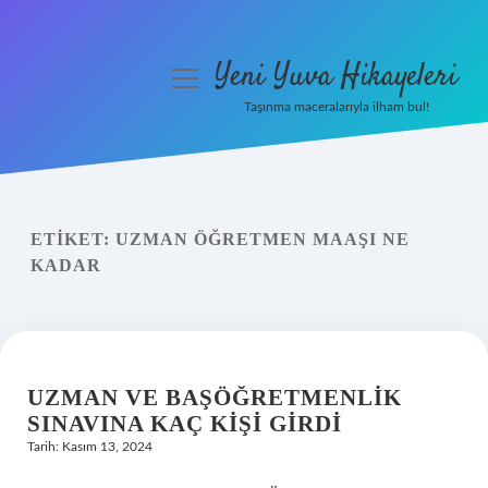
Yeni Yuva Hikayeleri
menüyü
aç
Taşınma maceralarıyla ilham bul!
Anasayfa
Gizlilik Politikası
ETIKET:
UZMAN ÖĞRETMEN MAAŞI NE
Yasal Uyarı
KADAR
Hakkımızda
UZMAN VE BAŞÖĞRETMENLIK
SINAVINA KAÇ KIŞI GIRDI
Tarih: Kasım 13, 2024