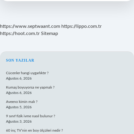
Kaç
Kişi
Girdi
https://www.septwaant.com
https://lippo.com.tr
https://hoot.com.tr
Sitemap
SIDEBAR
SON YAZILAR
Cücenler hangi uygarlıktır ?
Ağustos 6, 2026
Kumaş boyuyorsa ne yapmalı ?
Ağustos 6, 2026
Aveeno kimin malı ?
Ağustos 5, 2026
9 sınıf fizik ivme nasıl bulunur ?
Ağustos 3, 2026
60 inç TV’nin en boy ölçüleri nedir ?