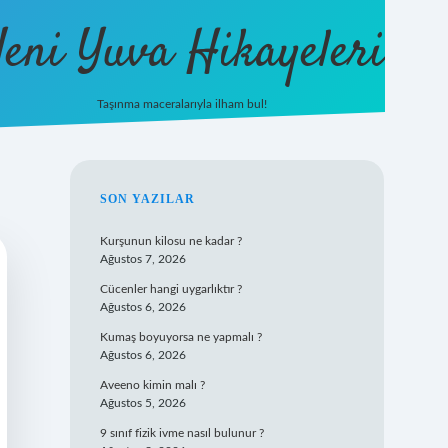
eni Yuva Hikayeleri
Taşınma maceralarıyla ilham bul!
tulipbet yeni giriş
SIDEBAR
SON YAZILAR
Kurşunun kilosu ne kadar ?
Ağustos 7, 2026
Cücenler hangi uygarlıktır ?
Ağustos 6, 2026
Kumaş boyuyorsa ne yapmalı ?
Ağustos 6, 2026
Aveeno kimin malı ?
Ağustos 5, 2026
9 sınıf fizik ivme nasıl bulunur ?