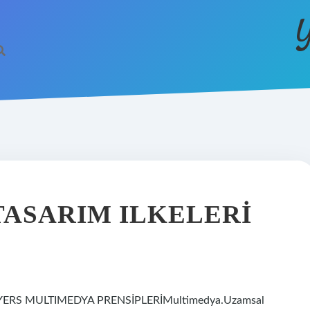
Y
TASARIM ILKELERI
r? MAYERS MULTIMEDYA PRENSİPLERİMultimedya.Uzamsal