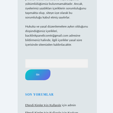
yükümlülüğümüz bulunmamaktadır. Ancak,
üyelerimiz yazdıkları içeriklerin sorumluluğunu
taşımakta olup, siteye üye olarak bu
sorumluluğu kabul etmiş sayılırlar.
Hukuka ve yasal düzenlemelere aykırı olduğunu
düşündüğünüz içerikleri,
backlinkpanelicomtr@gmail.com
adresine
bildirmeniz halinde, ilgili içerikler yasal süre
içerisinde sitemizden kaldırılacaktır.
Arama
SON YORUMLAR
Efendi Kimler Için Kullanılır
için
admin
Efendi Kimler Için Kullanılır
için
Kıvılcım