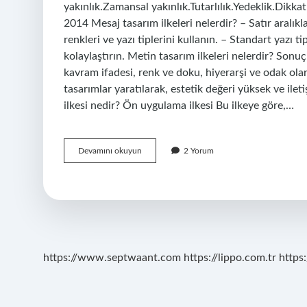
yakınlık.Zamansal yakınlık.Tutarlılık.Yedeklik.Dik
2014 Mesaj tasarım ilkeleri nelerdir? – Satır aralık
renkleri ve yazı tiplerini kullanın. – Standart yazı 
kolaylaştırın. Metin tasarım ilkeleri nelerdir? Sonuç
kavram ifadesi, renk ve doku, hiyerarşi ve odak olar
tasarımlar yaratılarak, estetik değeri yüksek ve ileti
ilkesi nedir? Ön uygulama ilkesi Bu ilkeye göre,…
Mayerin
Devamını okuyun
2 Yorum
Mesaj
Tasarım
Ilkeleri
Nelerdir
https://www.septwaant.com
https://lippo.com.tr
https