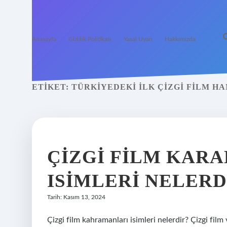
Anasayfa
Gizlilik Politikası
Yasal Uyarı
Hakkımızda
ETIKET:
TÜRKIYEDEKI ILK ÇIZGI FILM HA
ÇIZGI FILM KAR
ISIMLERI NELERD
Tarih: Kasım 13, 2024
Çizgi film kahramanları isimleri nelerdir? Çizgi fil