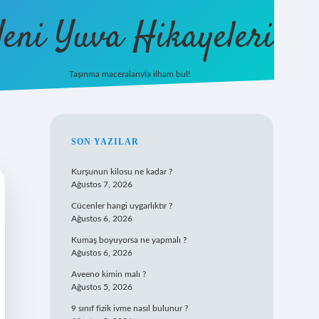
eni Yuva Hikayeleri
Taşınma maceralarıyla ilham bul!
tulipbet yeni giriş
SIDEBAR
SON YAZILAR
Kurşunun kilosu ne kadar ?
Ağustos 7, 2026
Cücenler hangi uygarlıktır ?
Ağustos 6, 2026
Kumaş boyuyorsa ne yapmalı ?
Ağustos 6, 2026
Aveeno kimin malı ?
Ağustos 5, 2026
9 sınıf fizik ivme nasıl bulunur ?