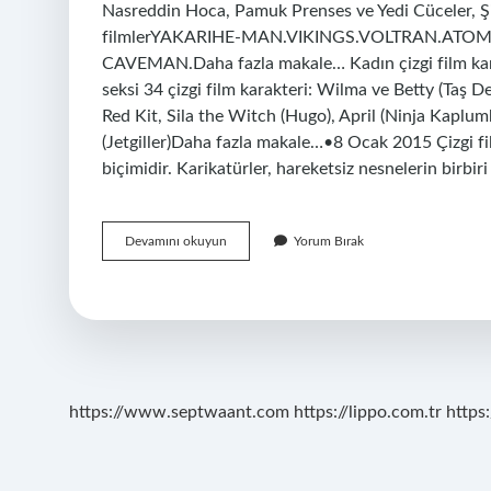
Nasreddin Hoca, Pamuk Prenses ve Yedi Cüceler, Şiri
filmlerYAKARIHE-MAN.VIKINGS.VOLTRAN.ATO
CAVEMAN.Daha fazla makale… Kadın çizgi film kara
seksi 34 çizgi film karakteri: Wilma ve Betty (Taş 
Red Kit, Sila the Witch (Hugo), April (Ninja Kaplu
(Jetgiller)Daha fazla makale…•8 Ocak 2015 Çizgi fil
biçimidir. Karikatürler, hareketsiz nesnelerin birbir
Çizgi
Devamını okuyun
Yorum Bırak
Film
Karakterlerinin
Isimleri
Nelerdir
https://www.septwaant.com
https://lippo.com.tr
https