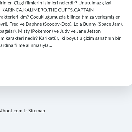
nler. Çizgi filmlerin isimleri nelerdir? Unutulmaz çizgi
M KARINCA.KALIMERO.THE CUFFS.CAPTAIN
kterleri kim? Çocukluğumuzda bilinçaltımıza yerleşmiş en
Devri), Fred ve Daphne (Scooby-Doo), Lola Bunny (Space Jam),
mbağalar), Misty (Pokemon) ve Judy ve Jane Jetson
m karakteri nedir? Karikatür, iki boyutlu çizim sanatının bir
i ardına filme alınmasıyla…
://hoot.com.tr
Sitemap