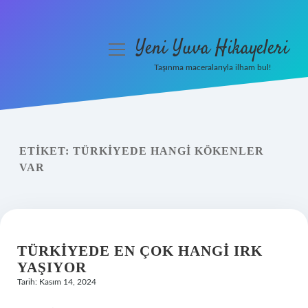
Yeni Yuva Hikayeleri
menüyü
aç
Taşınma maceralarıyla ilham bul!
Anasayfa
Gizlilik Politikası
ETIKET:
TÜRKIYEDE HANGI KÖKENLER
Yasal Uyarı
VAR
Hakkımızda
TÜRKIYEDE EN ÇOK HANGI IRK
YAŞIYOR
Tarih: Kasım 14, 2024