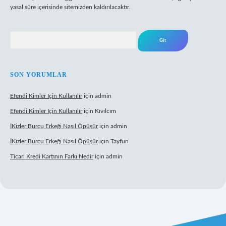
yasal süre içerisinde sitemizden kaldırılacaktır.
Arama
SON YORUMLAR
Efendi Kimler Için Kullanılır
için
admin
Efendi Kimler Için Kullanılır
için
Kıvılcım
İKizler Burcu Erkeği Nasıl Öpüşür
için
admin
İKizler Burcu Erkeği Nasıl Öpüşür
için
Tayfun
Ticari Kredi Kartının Farkı Nedir
için
admin
eni giriş