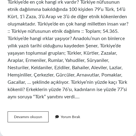
Türkiye’de en çok hangi ırk vardır? Türkiye nüfusunun
etnik dağılımına bakıldığında 100 kişiden 79’u Türk, 14’ü
Kürt, 1’i Zaza, 3’ü Arap ve 3’ü de diğer etnik kökenlerden
oluşmaktadır. Türkiye’de en çok hangi milletten insan var?
:: Türkiye nüfusunun etnik dağılımı :: Toplam; 54.365.
Türkiye’de hangi ırklar yaşıyor? Anadolu’nun on binlerce
yıllık yazılı tarihi olduğunu kaydeden Şener, Türkiye’de
yaşayan toplumsal grupları; Türkler, Kürtler, Zazalar,
Araplar, Ermeniler, Rumlar, Yahudiler, Süryaniler,
Nesturiler, Keldaniler, Ezidiler, Bahailer, Aleviler, Lazlar,
Hemşinliler, Çerkezler, Gürcüler, Arnavutlar, Pomaklar,
Gacallar, … şeklinde açıklıyor. Türkiye’nin yüzde kaçı Türk
kökenli? Erkeklerin yüzde 76’sı, kadınların ise yüzde 77’si
aynı soruya “Türk” yanıtını verdi.…
Türkiyede
Devamını okuyun
Yorum Bırak
En
Çok
Hangi