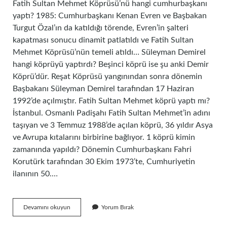
Fatih Sultan Mehmet Köprüsü’nü hangi cumhurbaşkanı
yaptı? 1985: Cumhurbaşkanı Kenan Evren ve Başbakan
Turgut Özal’ın da katıldığı törende, Evren’in şalteri
kapatması sonucu dinamit patlatıldı ve Fatih Sultan
Mehmet Köprüsü’nün temeli atıldı… Süleyman Demirel
hangi köprüyü yaptırdı? Beşinci köprü ise şu anki Demir
Köprü’dür. Reşat Köprüsü yangınından sonra dönemin
Başbakanı Süleyman Demirel tarafından 17 Haziran
1992’de açılmıştır. Fatih Sultan Mehmet köprü yaptı mı?
İstanbul. Osmanlı Padişahı Fatih Sultan Mehmet’in adını
taşıyan ve 3 Temmuz 1988’de açılan köprü, 36 yıldır Asya
ve Avrupa kıtalarını birbirine bağlıyor. 1 köprü kimin
zamanında yapıldı? Dönemin Cumhurbaşkanı Fahri
Korutürk tarafından 30 Ekim 1973’te, Cumhuriyetin
ilanının 50.…
Fatih
Devamını okuyun
Yorum Bırak
Sultan
Köprüsünü