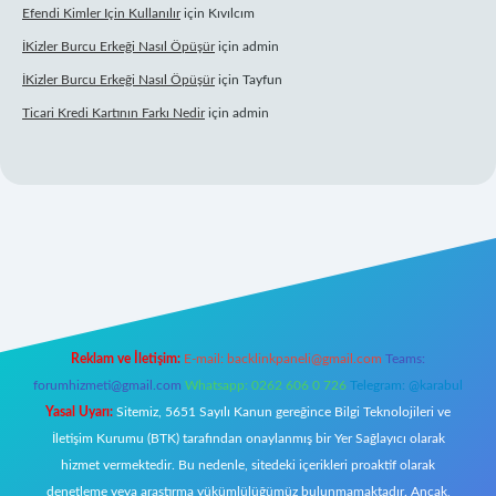
Efendi Kimler Için Kullanılır
için
Kıvılcım
İKizler Burcu Erkeği Nasıl Öpüşür
için
admin
İKizler Burcu Erkeği Nasıl Öpüşür
için
Tayfun
Ticari Kredi Kartının Farkı Nedir
için
admin
eni giriş
Reklam ve İletişim:
E-mail:
backlinkpaneli@gmail.com
Teams:
forumhizmeti@gmail.com
Whatsapp: 0262 606 0 726
Telegram: @karabul
Yasal Uyarı:
Sitemiz, 5651 Sayılı Kanun gereğince Bilgi Teknolojileri ve
İletişim Kurumu (BTK) tarafından onaylanmış bir Yer Sağlayıcı olarak
hizmet vermektedir. Bu nedenle, sitedeki içerikleri proaktif olarak
denetleme veya araştırma yükümlülüğümüz bulunmamaktadır. Ancak,