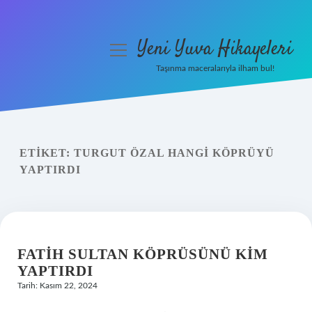
Yeni Yuva Hikayeleri
menüyü
aç
Taşınma maceralarıyla ilham bul!
Anasayfa
Gizlilik Politikası
ETIKET:
TURGUT ÖZAL HANGI KÖPRÜYÜ
Yasal Uyarı
YAPTIRDI
Hakkımızda
FATIH SULTAN KÖPRÜSÜNÜ KIM
YAPTIRDI
Tarih: Kasım 22, 2024