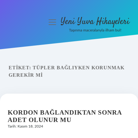
Yeni Yuva Hikayeleri
menüyü
aç
Taşınma maceralarıyla ilham bul!
Anasayfa
Gizlilik Politikası
ETIKET:
TÜPLER BAĞLIYKEN KORUNMAK
Yasal Uyarı
GEREKIR MI
Hakkımızda
KORDON BAĞLANDIKTAN SONRA
ADET OLUNUR MU
Tarih: Kasım 18, 2024