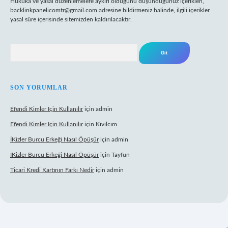
Hukuka ve yasal düzenlemelere aykırı olduğunu düşündüğünüz içerikleri,
backlinkpanelicomtr@gmail.com
adresine bildirmeniz halinde, ilgili içerikler
yasal süre içerisinde sitemizden kaldırılacaktır.
Arama
SON YORUMLAR
Efendi Kimler Için Kullanılır
için
admin
Efendi Kimler Için Kullanılır
için
Kıvılcım
İKizler Burcu Erkeği Nasıl Öpüşür
için
admin
İKizler Burcu Erkeği Nasıl Öpüşür
için
Tayfun
Ticari Kredi Kartının Farkı Nedir
için
admin