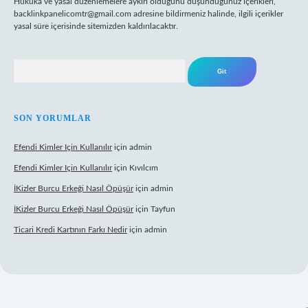
Hukuka ve yasal düzenlemelere aykırı olduğunu düşündüğünüz içerikleri,
backlinkpanelicomtr@gmail.com
adresine bildirmeniz halinde, ilgili içerikler
yasal süre içerisinde sitemizden kaldırılacaktır.
Arama
SON YORUMLAR
Efendi Kimler Için Kullanılır
için
admin
Efendi Kimler Için Kullanılır
için
Kıvılcım
İKizler Burcu Erkeği Nasıl Öpüşür
için
admin
İKizler Burcu Erkeği Nasıl Öpüşür
için
Tayfun
Ticari Kredi Kartının Farkı Nedir
için
admin