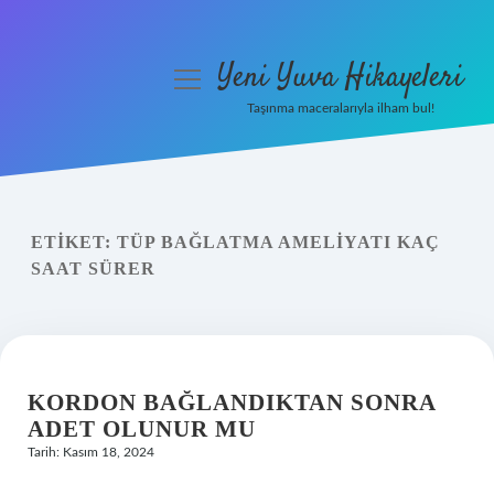
Yeni Yuva Hikayeleri
menüyü
aç
Taşınma maceralarıyla ilham bul!
Anasayfa
Gizlilik Politikası
ETIKET:
TÜP BAĞLATMA AMELIYATI KAÇ
Yasal Uyarı
SAAT SÜRER
Hakkımızda
KORDON BAĞLANDIKTAN SONRA
ADET OLUNUR MU
Tarih: Kasım 18, 2024