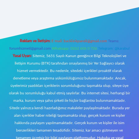
eni giriş
Reklam ve İletişim:
E-mail:
backlinkpaneli@gmail.com
Teams:
forumhizmeti@gmail.com
Whatsapp: 0262 606 0 726
Telegram: @karabul
Yasal Uyarı:
Sitemiz, 5651 Sayılı Kanun gereğince Bilgi Teknolojileri ve
İletişim Kurumu (BTK) tarafından onaylanmış bir Yer Sağlayıcı olarak
hizmet vermektedir. Bu nedenle, sitedeki içerikleri proaktif olarak
denetleme veya araştırma yükümlülüğümüz bulunmamaktadır. Ancak,
üyelerimiz yazdıkları içeriklerin sorumluluğunu taşımakta olup, siteye üye
olarak bu sorumluluğu kabul etmiş sayılırlar. Bu internet sitesi, herhangi bir
marka, kurum veya şahıs şirketi ile hiçbir bağlantısı bulunmamaktadır.
Sitede yalnızca kendi hazırladığımız makaleler paylaşılmaktadır. Burada yer
alan içerikler haber niteliği taşımamakta olup, gerçek kurum ve kişiler
hakkında paylaşım yapılmamaktadır. Gerçek kurum ve kişiler ile isim
benzerlikleri tamamen tesadüfidir. Sitemiz, kar amacı gütmeyen ve
tamamen ücretsiz bir bilgi paylaşım platformudur. Hukuka ve yasal