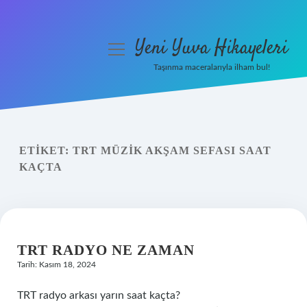
Yeni Yuva Hikayeleri
menüyü
aç
Taşınma maceralarıyla ilham bul!
Anasayfa
Gizlilik Politikası
ETIKET:
TRT MÜZIK AKŞAM SEFASI SAAT
Yasal Uyarı
KAÇTA
Hakkımızda
TRT RADYO NE ZAMAN
Tarih: Kasım 18, 2024
TRT radyo arkası yarın saat kaçta?