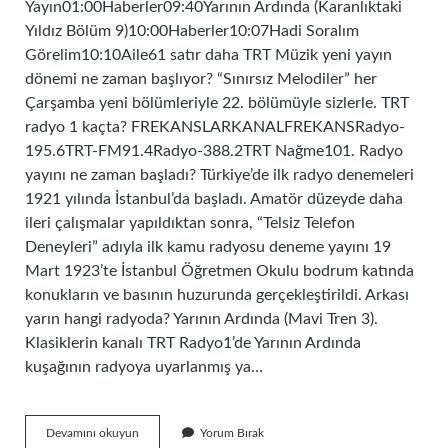
Yayın01:00Haberler09:40Yarının Ardında (Karanlıktaki
Yıldız Bölüm 9)10:00Haberler10:07Hadi Soralım
Görelim10:10Aile61 satır daha TRT Müzik yeni yayın
dönemi ne zaman başlıyor? “Sınırsız Melodiler” her
Çarşamba yeni bölümleriyle 22. bölümüyle sizlerle. TRT
radyo 1 kaçta? FREKANSLARKANALFREKANSRadyo-
195.6TRT-FM91.4Radyo-388.2TRT Nağme101. Radyo
yayını ne zaman başladı? Türkiye’de ilk radyo denemeleri
1921 yılında İstanbul’da başladı. Amatör düzeyde daha
ileri çalışmalar yapıldıktan sonra, “Telsiz Telefon
Deneyleri” adıyla ilk kamu radyosu deneme yayını 19
Mart 1923’te İstanbul Öğretmen Okulu bodrum katında
konukların ve basının huzurunda gerçekleştirildi. Arkası
yarın hangi radyoda? Yarının Ardında (Mavi Tren 3).
Klasiklerin kanalı TRT Radyo1’de Yarının Ardında
kuşağının radyoya uyarlanmış ya…
Trt
Devamını okuyun
Yorum Bırak