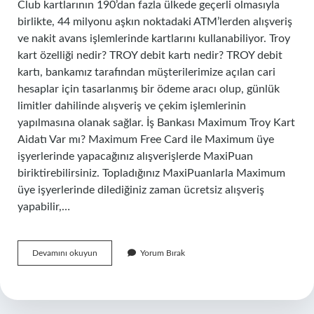
Club kartlarının 190’dan fazla ülkede geçerli olmasıyla
birlikte, 44 milyonu aşkın noktadaki ATM’lerden alışveriş
ve nakit avans işlemlerinde kartlarını kullanabiliyor. Troy
kart özelliği nedir? TROY debit kartı nedir? TROY debit
kartı, bankamız tarafından müşterilerimize açılan cari
hesaplar için tasarlanmış bir ödeme aracı olup, günlük
limitler dahilinde alışveriş ve çekim işlemlerinin
yapılmasına olanak sağlar. İş Bankası Maximum Troy Kart
Aidatı Var mı? Maximum Free Card ile Maximum üye
işyerlerinde yapacağınız alışverişlerde MaxiPuan
biriktirebilirsiniz. Topladığınız MaxiPuanlarla Maximum
üye işyerlerinde dilediğiniz zaman ücretsiz alışveriş
yapabilir,…
Iş
Devamını okuyun
Yorum Bırak
Bankası
Troy
Kart
Nedir