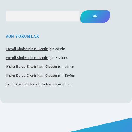
Arama
SON YORUMLAR
Efendi Kimler Için Kullanılır
için
admin
Efendi Kimler Için Kullanılır
için
Kıvılcım
İKizler Burcu Erkeği Nasıl Öpüşür
için
admin
İKizler Burcu Erkeği Nasıl Öpüşür
için
Tayfun
Ticari Kredi Kartının Farkı Nedir
için
admin
yeni giriş