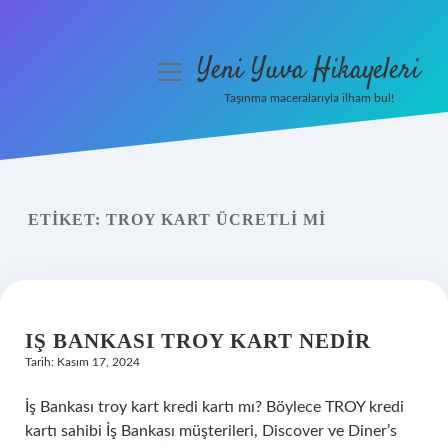
Yeni Yuva Hikayeleri
menüyü
aç
Taşınma maceralarıyla ilham bul!
Anasayfa
Gizlilik Politikası
ETIKET:
TROY KART ÜCRETLI MI
Yasal Uyarı
Hakkımızda
IŞ BANKASI TROY KART NEDIR
Tarih: Kasım 17, 2024
İş Bankası troy kart kredi kartı mı? Böylece TROY kredi
kartı sahibi İş Bankası müşterileri, Discover ve Diner’s