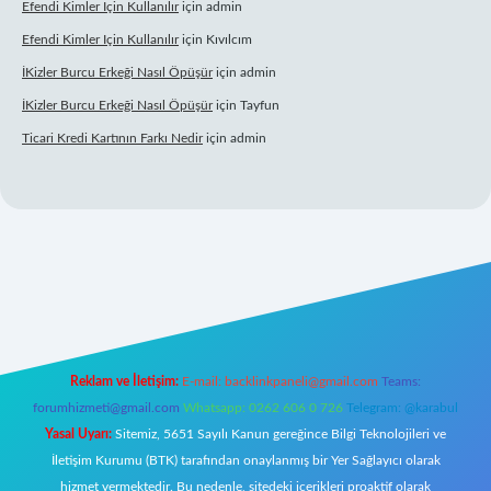
Efendi Kimler Için Kullanılır
için
admin
Efendi Kimler Için Kullanılır
için
Kıvılcım
İKizler Burcu Erkeği Nasıl Öpüşür
için
admin
İKizler Burcu Erkeği Nasıl Öpüşür
için
Tayfun
Ticari Kredi Kartının Farkı Nedir
için
admin
ni giriş
Reklam ve İletişim:
E-mail:
backlinkpaneli@gmail.com
Teams:
forumhizmeti@gmail.com
Whatsapp: 0262 606 0 726
Telegram: @karabul
Yasal Uyarı:
Sitemiz, 5651 Sayılı Kanun gereğince Bilgi Teknolojileri ve
İletişim Kurumu (BTK) tarafından onaylanmış bir Yer Sağlayıcı olarak
hizmet vermektedir. Bu nedenle, sitedeki içerikleri proaktif olarak