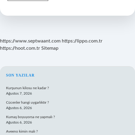
Uçuşlarda
Check-
In
Yapılıyor
Mu
https://www.septwaant.com
https://lippo.com.tr
https://hoot.com.tr
Sitemap
SIDEBAR
SON YAZILAR
Kurşunun kilosu ne kadar ?
Ağustos 7, 2026
Cücenler hangi uygarlıktır ?
Ağustos 6, 2026
Kumaş boyuyorsa ne yapmalı ?
Ağustos 6, 2026
Aveeno kimin malı ?