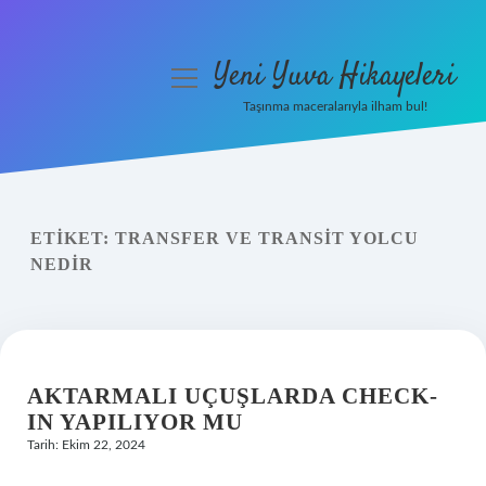
Yeni Yuva Hikayeleri
menüyü
aç
Taşınma maceralarıyla ilham bul!
Anasayfa
Gizlilik Politikası
ETIKET:
TRANSFER VE TRANSIT YOLCU
Yasal Uyarı
NEDIR
Hakkımızda
AKTARMALI UÇUŞLARDA CHECK-
IN YAPILIYOR MU
Tarih: Ekim 22, 2024