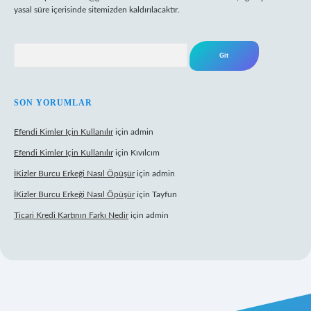
yasal süre içerisinde sitemizden kaldırılacaktır.
Arama
SON YORUMLAR
Efendi Kimler Için Kullanılır
için
admin
Efendi Kimler Için Kullanılır
için
Kıvılcım
İKizler Burcu Erkeği Nasıl Öpüşür
için
admin
İKizler Burcu Erkeği Nasıl Öpüşür
için
Tayfun
Ticari Kredi Kartının Farkı Nedir
için
admin
eni giriş