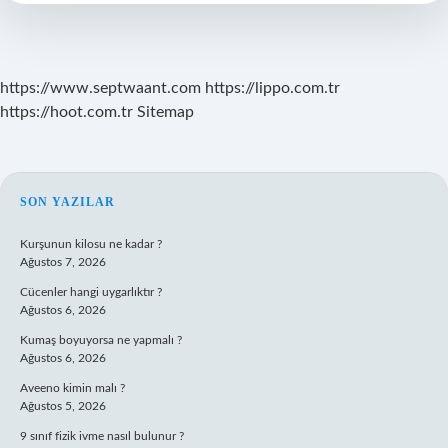
Hangi
Yöreye
Ait
https://www.septwaant.com
https://lippo.com.tr
https://hoot.com.tr
Sitemap
SIDEBAR
SON YAZILAR
Kurşunun kilosu ne kadar ?
Ağustos 7, 2026
Cücenler hangi uygarlıktır ?
Ağustos 6, 2026
Kumaş boyuyorsa ne yapmalı ?
Ağustos 6, 2026
Aveeno kimin malı ?
Ağustos 5, 2026
9 sınıf fizik ivme nasıl bulunur ?