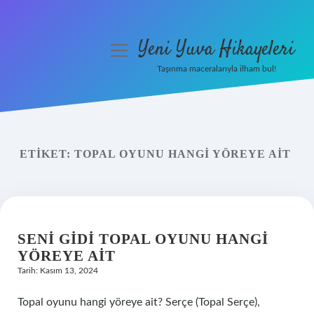
Yeni Yuva Hikayeleri
menüyü
aç
Taşınma maceralarıyla ilham bul!
Anasayfa
Gizlilik Politikası
ETIKET:
TOPAL OYUNU HANGI YÖREYE AIT
Yasal Uyarı
Hakkımızda
SENI GIDI TOPAL OYUNU HANGI
YÖREYE AIT
Tarih: Kasım 13, 2024
Topal oyunu hangi yöreye ait? Serçe (Topal Serçe),