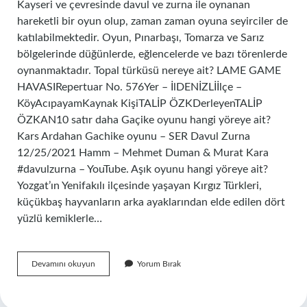
Kayseri ve çevresinde davul ve zurna ile oynanan
hareketli bir oyun olup, zaman zaman oyuna seyirciler de
katılabilmektedir. Oyun, Pınarbaşı, Tomarza ve Sarız
bölgelerinde düğünlerde, eğlencelerde ve bazı törenlerde
oynanmaktadır. Topal türküsü nereye ait? LAME GAME
HAVASIRepertuar No. 576Yer – İlDENİZLİİlçe –
KöyAcıpayamKaynak KişiTALİP ÖZKDerleyenTALİP
ÖZKAN10 satır daha Gaçike oyunu hangi yöreye ait?
Kars Ardahan Gachike oyunu – SER Davul Zurna
12/25/2021 Hamm – Mehmet Duman & Murat Kara
#davulzurna – YouTube. Aşık oyunu hangi yöreye ait?
Yozgat’ın Yenifakılı ilçesinde yaşayan Kırgız Türkleri,
küçükbaş hayvanların arka ayaklarından elde edilen dört
yüzlü kemiklerle…
Seni
Devamını okuyun
Yorum Bırak
Gidi
Topal
Oyunu