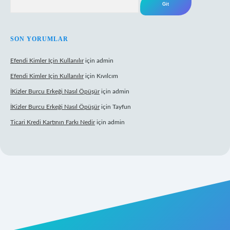
SON YORUMLAR
Efendi Kimler Için Kullanılır
için
admin
Efendi Kimler Için Kullanılır
için
Kıvılcım
İKizler Burcu Erkeği Nasıl Öpüşür
için
admin
İKizler Burcu Erkeği Nasıl Öpüşür
için
Tayfun
Ticari Kredi Kartının Farkı Nedir
için
admin
yeni giriş