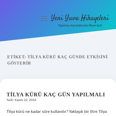
Yeni Yuva Hikayeleri
menüyü
aç
Taşınma maceralarıyla ilham bul!
Anasayfa
Gizlilik Politikası
ETIKET:
TILYA KÜRÜ KAÇ GÜNDE ETKISINI
Yasal Uyarı
GÖSTERIR
Hakkımızda
TILYA KÜRÜ KAÇ GÜN YAPILMALI
Tarih: Kasım 22, 2024
Tilya kürü ne kadar süre kullanılır? Yaklaşık bir litre Tilya