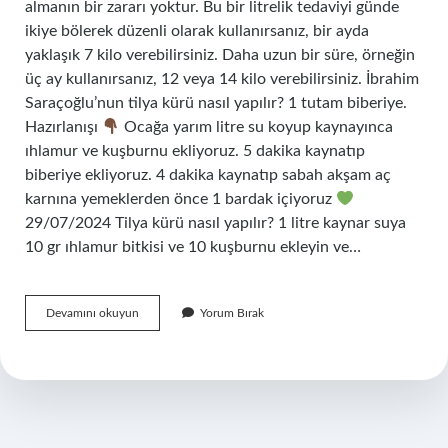
almanın bir zararı yoktur. Bu bir litrelik tedaviyi günde
ikiye bölerek düzenli olarak kullanırsanız, bir ayda
yaklaşık 7 kilo verebilirsiniz. Daha uzun bir süre, örneğin
üç ay kullanırsanız, 12 veya 14 kilo verebilirsiniz. İbrahim
Saraçoğlu’nun tilya kürü nasıl yapılır? 1 tutam biberiye.
Hazırlanışı
Ocağa yarım litre su koyup kaynayınca
ıhlamur ve kuşburnu ekliyoruz. 5 dakika kaynatıp
biberiye ekliyoruz. 4 dakika kaynatıp sabah akşam aç
karnına yemeklerden önce 1 bardak içiyoruz
29/07/2024 Tilya kürü nasıl yapılır? 1 litre kaynar suya
10 gr ıhlamur bitkisi ve 10 kuşburnu ekleyin ve…
Tilya
Devamını okuyun
Yorum Bırak
Kürü
Kaç
Gün
Yapılmalı