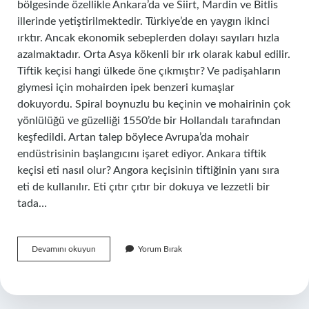
bölgesinde özellikle Ankara’da ve Siirt, Mardin ve Bitlis
illerinde yetiştirilmektedir. Türkiye’de en yaygın ikinci
ırktır. Ancak ekonomik sebeplerden dolayı sayıları hızla
azalmaktadır. Orta Asya kökenli bir ırk olarak kabul edilir.
Tiftik keçisi hangi ülkede öne çıkmıştır? Ve padişahların
giymesi için mohairden ipek benzeri kumaşlar
dokuyordu. Spiral boynuzlu bu keçinin ve mohairinin çok
yönlülüğü ve güzelliği 1550’de bir Hollandalı tarafından
keşfedildi. Artan talep böylece Avrupa’da mohair
endüstrisinin başlangıcını işaret ediyor. Ankara tiftik
keçisi eti nasıl olur? Angora keçisinin tiftiğinin yanı sıra
eti de kullanılır. Eti çıtır çıtır bir dokuya ve lezzetli bir
tada…
Tiftik
Devamını okuyun
Yorum Bırak
Keçisi
Dünyada
En
Çok