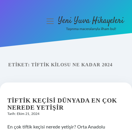
Yeni Yuva Hikayeleri
menüyü
aç
Taşınma maceralarıyla ilham bul!
Anasayfa
Gizlilik Politikası
ETIKET:
TIFTIK KILOSU NE KADAR 2024
Yasal Uyarı
Hakkımızda
TIFTIK KEÇISI DÜNYADA EN ÇOK
NEREDE YETIŞIR
Tarih: Ekim 21, 2024
En çok tiftik keçisi nerede yetişir? Orta Anadolu