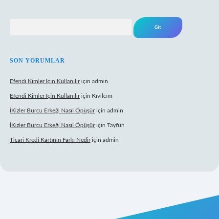
Arama
SON YORUMLAR
Efendi Kimler Için Kullanılır
için
admin
Efendi Kimler Için Kullanılır
için
Kıvılcım
İKizler Burcu Erkeği Nasıl Öpüşür
için
admin
İKizler Burcu Erkeği Nasıl Öpüşür
için
Tayfun
Ticari Kredi Kartının Farkı Nedir
için
admin
eni giriş