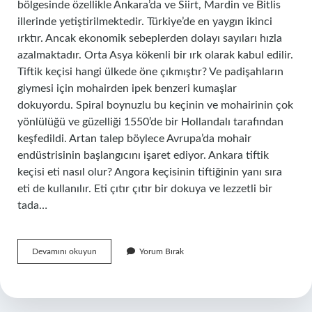
bölgesinde özellikle Ankara’da ve Siirt, Mardin ve Bitlis
illerinde yetiştirilmektedir. Türkiye’de en yaygın ikinci
ırktır. Ancak ekonomik sebeplerden dolayı sayıları hızla
azalmaktadır. Orta Asya kökenli bir ırk olarak kabul edilir.
Tiftik keçisi hangi ülkede öne çıkmıştır? Ve padişahların
giymesi için mohairden ipek benzeri kumaşlar
dokuyordu. Spiral boynuzlu bu keçinin ve mohairinin çok
yönlülüğü ve güzelliği 1550’de bir Hollandalı tarafından
keşfedildi. Artan talep böylece Avrupa’da mohair
endüstrisinin başlangıcını işaret ediyor. Ankara tiftik
keçisi eti nasıl olur? Angora keçisinin tiftiğinin yanı sıra
eti de kullanılır. Eti çıtır çıtır bir dokuya ve lezzetli bir
tada…
Tiftik
Devamını okuyun
Yorum Bırak
Keçisi
Dünyada
En
Çok