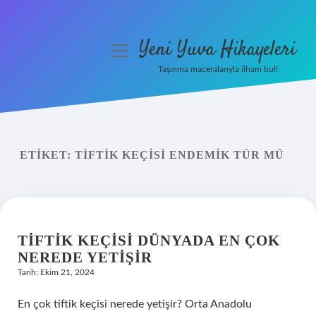
Yeni Yuva Hikayeleri
menüyü
aç
Taşınma maceralarıyla ilham bul!
Anasayfa
Gizlilik Politikası
ETIKET:
TIFTIK KEÇISI ENDEMIK TÜR MÜ
Yasal Uyarı
Hakkımızda
TIFTIK KEÇISI DÜNYADA EN ÇOK
NEREDE YETIŞIR
Tarih: Ekim 21, 2024
En çok tiftik keçisi nerede yetişir? Orta Anadolu