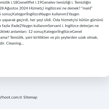
zlik i.18Geneliffet i.19Genelev temizliği i. Temizliğin
ğü28 Ağustos 2024 Hizmetçi ingilizcesi ne demek? “maid”
75 sonuçKategoriİngilizceYaygın kullanım1Yaygın
 yaparak geçirdi, her şeyi sildi. Oda hizmetçisi bütün gününü
a fazla ifade2Yaygın kullanımServant i. Ingilizce deterjan ne
lükteki anlamları: 12 sonuçKategoriİngilizceGenel
ma? Temizlik, yani kirlilikten ve pis şeylerden uzak olmak,
idir. Cleaning…
://hoot.com.tr
Sitemap