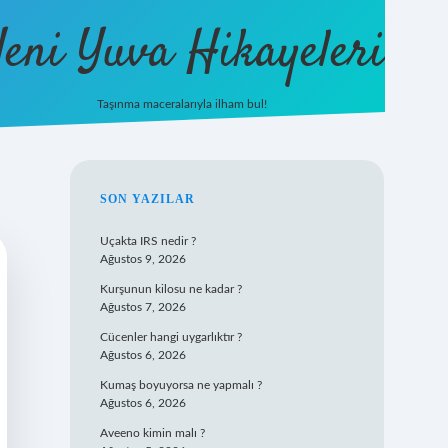
eni Yuva Hikayeleri
Taşınma maceralarıyla ilham bul!
tulipbet yeni giriş
SIDEBAR
SON YAZILAR
Uçakta IRS nedir ?
Ağustos 9, 2026
Kurşunun kilosu ne kadar ?
Ağustos 7, 2026
Cücenler hangi uygarlıktır ?
Ağustos 6, 2026
Kumaş boyuyorsa ne yapmalı ?
Ağustos 6, 2026
Aveeno kimin malı ?