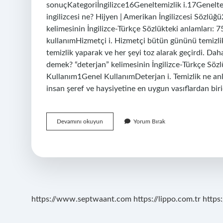
sonuçKategoriİngilizce16Geneltemizlik i.17Geneltemi
ingilizcesi ne? Hijyen | Amerikan İngilizcesi Sözlü
kelimesinin İngilizce-Türkçe Sözlükteki anlamları: 
kullanımHizmetçi i. Hizmetçi bütün gününü temizlik
temizlik yaparak ve her şeyi toz alarak geçirdi. Dah
demek? “deterjan” kelimesinin İngilizce-Türkçe Söz
Kullanım1Genel KullanımDeterjan i. Temizlik ne anla
insan şeref ve haysiyetine en uygun vasıflardan bir
Temizlik
Devamını okuyun
Yorum Bırak
Işleri
Ne
Demek
Ingilizce
https://www.septwaant.com
https://lippo.com.tr
https