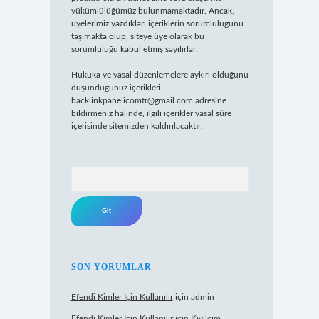
yükümlülüğümüz bulunmamaktadır. Ancak,
üyelerimiz yazdıkları içeriklerin sorumluluğunu
taşımakta olup, siteye üye olarak bu
sorumluluğu kabul etmiş sayılırlar.
Hukuka ve yasal düzenlemelere aykırı olduğunu
düşündüğünüz içerikleri,
backlinkpanelicomtr@gmail.com
adresine
bildirmeniz halinde, ilgili içerikler yasal süre
içerisinde sitemizden kaldırılacaktır.
Arama
SON YORUMLAR
Efendi Kimler Için Kullanılır
için
admin
Efendi Kimler Için Kullanılır
için
Kıvılcım