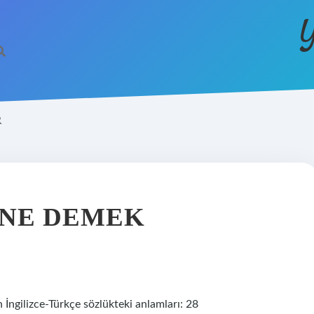
Y
R
 NE DEMEK
in İngilizce-Türkçe sözlükteki anlamları: 28