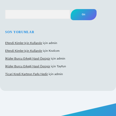
Arama
SON YORUMLAR
Efendi Kimler Için Kullanılır
için
admin
Efendi Kimler Için Kullanılır
için
Kıvılcım
İKizler Burcu Erkeği Nasıl Öpüşür
için
admin
İKizler Burcu Erkeği Nasıl Öpüşür
için
Tayfun
Ticari Kredi Kartının Farkı Nedir
için
admin
pbet yeni giriş