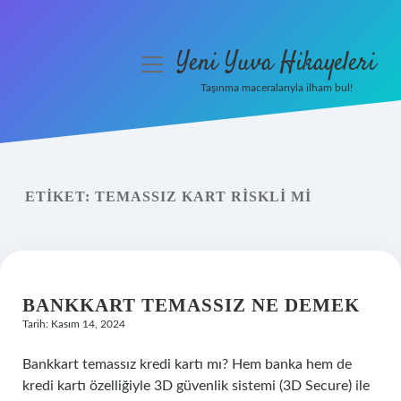
Yeni Yuva Hikayeleri
menüyü
aç
Taşınma maceralarıyla ilham bul!
Anasayfa
Gizlilik Politikası
ETIKET:
TEMASSIZ KART RISKLI MI
Yasal Uyarı
Hakkımızda
BANKKART TEMASSIZ NE DEMEK
Tarih: Kasım 14, 2024
Bankkart temassız kredi kartı mı? Hem banka hem de
kredi kartı özelliğiyle 3D güvenlik sistemi (3D Secure) ile