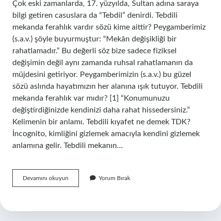
Çok eski zamanlarda, 17. yüzyılda, Sultan adına saraya
bilgi getiren casuslara da “Tebdil” denirdi. Tebdili
mekanda ferahlık vardır sözü kime aittir? Peygamberimiz
(s.a.v.) şöyle buyurmuştur: “Mekân değişikliği bir
rahatlamadır.” Bu değerli söz bize sadece fiziksel
değişimin değil aynı zamanda ruhsal rahatlamanın da
müjdesini getiriyor. Peygamberimizin (s.a.v.) bu güzel
sözü aslında hayatımızın her alanına ışık tutuyor. Tebdili
mekanda ferahlık var mıdır? [1] “Konumunuzu
değiştirdiğinizde kendinizi daha rahat hissedersiniz.”
Kelimenin bir anlamı. Tebdili kıyafet ne demek TDK?
İncognito, kimliğini gizlemek amacıyla kendini gizlemek
anlamına gelir. Tebdili mekanın…
Tebdili
Devamını okuyun
Yorum Bırak
Mekan
Ne
Demek
Tdk