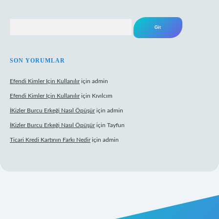
Arama
SON YORUMLAR
Efendi Kimler Için Kullanılır
için
admin
Efendi Kimler Için Kullanılır
için
Kıvılcım
İKizler Burcu Erkeği Nasıl Öpüşür
için
admin
İKizler Burcu Erkeği Nasıl Öpüşür
için
Tayfun
Ticari Kredi Kartının Farkı Nedir
için
admin
eni giriş