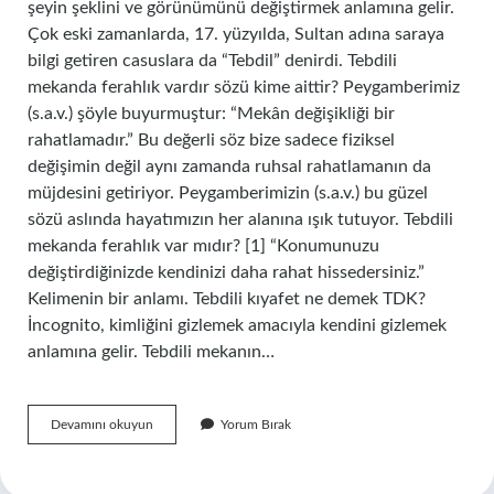
şeyin şeklini ve görünümünü değiştirmek anlamına gelir.
Çok eski zamanlarda, 17. yüzyılda, Sultan adına saraya
bilgi getiren casuslara da “Tebdil” denirdi. Tebdili
mekanda ferahlık vardır sözü kime aittir? Peygamberimiz
(s.a.v.) şöyle buyurmuştur: “Mekân değişikliği bir
rahatlamadır.” Bu değerli söz bize sadece fiziksel
değişimin değil aynı zamanda ruhsal rahatlamanın da
müjdesini getiriyor. Peygamberimizin (s.a.v.) bu güzel
sözü aslında hayatımızın her alanına ışık tutuyor. Tebdili
mekanda ferahlık var mıdır? [1] “Konumunuzu
değiştirdiğinizde kendinizi daha rahat hissedersiniz.”
Kelimenin bir anlamı. Tebdili kıyafet ne demek TDK?
İncognito, kimliğini gizlemek amacıyla kendini gizlemek
anlamına gelir. Tebdili mekanın…
Tebdili
Devamını okuyun
Yorum Bırak
Mekan
Ne
Demek