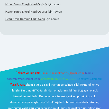
İKizler Burcu Erkeği Nasıl Öpüşür
için
admin
İKizler Burcu Erkeği Nasıl Öpüşür
için
Tayfun
Ticari Kredi Kartının Farkı Nedir
için
admin
ni giriş
Reklam ve İletişim:
E-mail:
backlinkpaneli@gmail.com
Teams:
forumhizmeti@gmail.com
Whatsapp: 0262 606 0 726
Telegram: @karabul
Yasal Uyarı:
Sitemiz, 5651 Sayılı Kanun gereğince Bilgi Teknolojileri ve
İletişim Kurumu (BTK) tarafından onaylanmış bir Yer Sağlayıcı olarak
hizmet vermektedir. Bu nedenle, sitedeki içerikleri proaktif olarak
denetleme veya araştırma yükümlülüğümüz bulunmamaktadır. Ancak,
üyelerimiz yazdıkları içeriklerin sorumluluğunu taşımakta olup, siteye üye