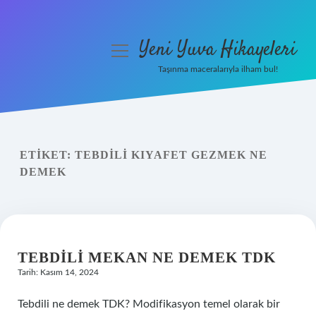
Yeni Yuva Hikayeleri
menüyü
aç
Taşınma maceralarıyla ilham bul!
Anasayfa
Gizlilik Politikası
ETIKET:
TEBDILI KIYAFET GEZMEK NE
Yasal Uyarı
DEMEK
Hakkımızda
TEBDILI MEKAN NE DEMEK TDK
Tarih: Kasım 14, 2024
Tebdili ne demek TDK? Modifikasyon temel olarak bir