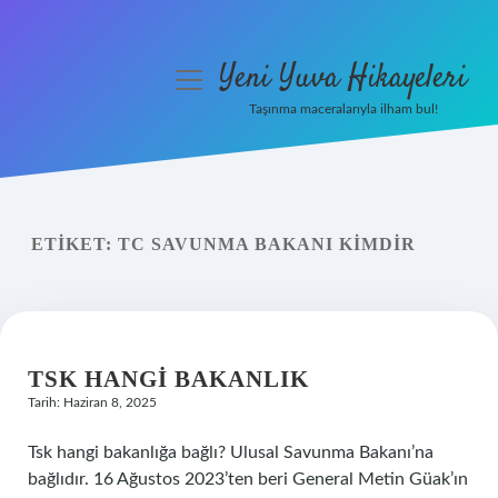
Yeni Yuva Hikayeleri
menüyü
aç
Taşınma maceralarıyla ilham bul!
Anasayfa
Gizlilik Politikası
ETIKET:
TC SAVUNMA BAKANI KIMDIR
Yasal Uyarı
Hakkımızda
TSK HANGI BAKANLIK
Tarih: Haziran 8, 2025
Tsk hangi bakanlığa bağlı? Ulusal Savunma Bakanı’na
bağlıdır. 16 Ağustos 2023’ten beri General Metin Güak’ın