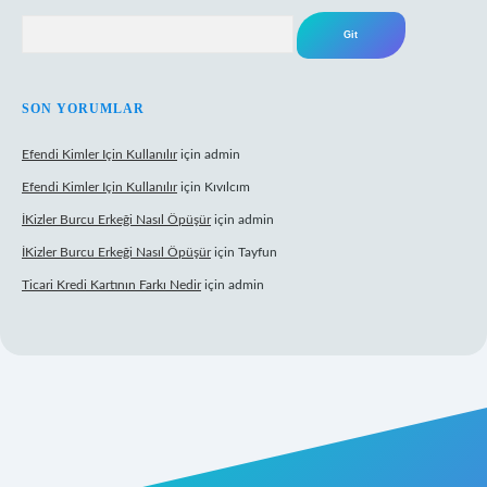
Arama
SON YORUMLAR
Efendi Kimler Için Kullanılır
için
admin
Efendi Kimler Için Kullanılır
için
Kıvılcım
İKizler Burcu Erkeği Nasıl Öpüşür
için
admin
İKizler Burcu Erkeği Nasıl Öpüşür
için
Tayfun
Ticari Kredi Kartının Farkı Nedir
için
admin
yeni giriş