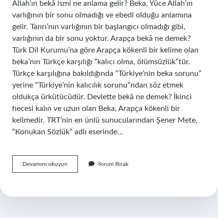
Allah’ın bekā ismi ne anlama gelir? Beka, Yüce Allah’ın
varlığının bir sonu olmadığı ve ebedi olduğu anlamına
gelir. Tanrı’nın varlığının bir başlangıcı olmadığı gibi,
varlığının da bir sonu yoktur. Arapça bekā ne demek?
Türk Dil Kurumu’na göre Arapça kökenli bir kelime olan
beka’nın Türkçe karşılığı “kalıcı olma, ölümsüzlük”tür.
Türkçe karşılığına bakıldığında “Türkiye’nin beka sorunu”
yerine “Türkiye’nin kalıcılık sorunu”ndan söz etmek
oldukça ürkütücüdür. Devlette bekā ne demek? İkinci
hecesi kalın ve uzun olan Beka, Arapça kökenli bir
kelimedir. TRT’nin en ünlü sunucularından Şener Mete,
“Konukan Sözlük” adlı eserinde…
Beka
Devamını okuyun
Yorum Bırak
Ismi
Ne
Anlama
Gelir