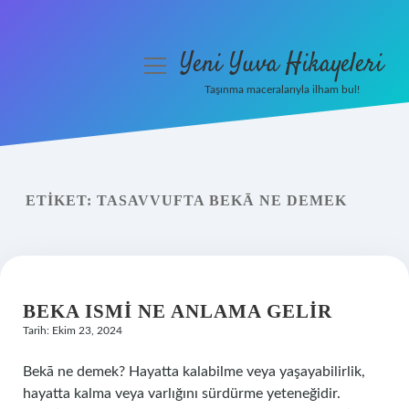
Yeni Yuva Hikayeleri
menüyü
aç
Taşınma maceralarıyla ilham bul!
Anasayfa
Gizlilik Politikası
ETIKET:
TASAVVUFTA BEKĀ NE DEMEK
Yasal Uyarı
Hakkımızda
BEKA ISMI NE ANLAMA GELIR
Tarih: Ekim 23, 2024
Bekā ne demek? Hayatta kalabilme veya yaşayabilirlik,
hayatta kalma veya varlığını sürdürme yeteneğidir.