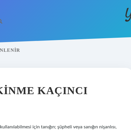
Y
INLENIR
KINME KAÇINCI
anılabilmesi için tanığın; şüpheli veya sanığın nişanlısı,