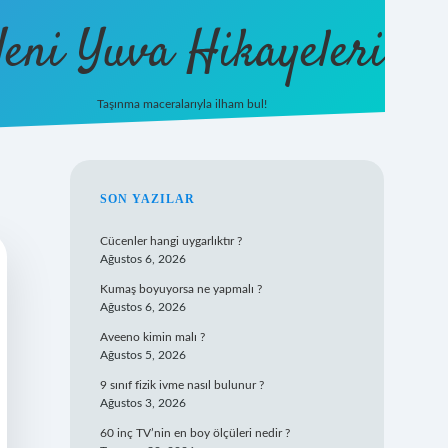
eni Yuva Hikayeleri
Taşınma maceralarıyla ilham bul!
tulipbet yeni giriş
SIDEBAR
SON YAZILAR
Cücenler hangi uygarlıktır ?
Ağustos 6, 2026
Kumaş boyuyorsa ne yapmalı ?
Ağustos 6, 2026
Aveeno kimin malı ?
Ağustos 5, 2026
9 sınıf fizik ivme nasıl bulunur ?
Ağustos 3, 2026
60 inç TV’nin en boy ölçüleri nedir ?