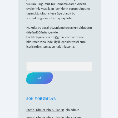
yükümlülüğümüz bulunmamaktadır. Ancak,
üyelerimiz yazdıkları içeriklerin sorumluluğunu
taşımakta olup, siteye üye olarak bu
sorumluluğu kabul etmiş sayılırlar.
Hukuka ve yasal düzenlemelere aykırı olduğunu
düşündüğünüz içerikleri,
backlinkpanelicomtr@gmail.com
adresine
bildirmeniz halinde, ilgili içerikler yasal süre
içerisinde sitemizden kaldırılacaktır.
Arama
SON YORUMLAR
Efendi Kimler Için Kullanılır
için
admin
Efendi Kimler Için Kullanılır
için
Kıvılcım