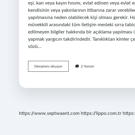
eşi, kan veya kayın hısımı, evlat edinen veya evlat 
kendisinin veya yakınlarının itibarına zarar vereb
yapılmasına neden olabilecek kişi olması gerekir. 
müvekkili arasındaki tüm iletişim mesleki sırra tab
edilmeyen bilgiler hakkında bir açıklama yapılması ih
yapmak yargıcın takdirindedir. Tanıklıktan kimler ç
sözü…
Tanıklıktan
Devamını okuyun
2 Yorum
Çekinme
Kaçıncı
Derece
https://www.septwaant.com
https://lippo.com.tr
https