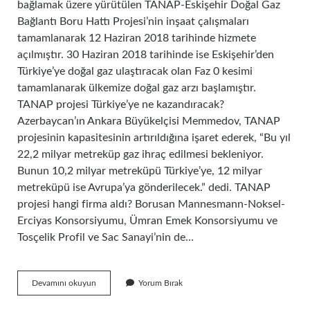
bağlamak üzere yürütülen TANAP-Eskişehir Doğal Gaz
Bağlantı Boru Hattı Projesi’nin inşaat çalışmaları
tamamlanarak 12 Haziran 2018 tarihinde hizmete
açılmıştır. 30 Haziran 2018 tarihinde ise Eskişehir’den
Türkiye’ye doğal gaz ulaştıracak olan Faz 0 kesimi
tamamlanarak ülkemize doğal gaz arzı başlamıştır.
TANAP projesi Türkiye’ye ne kazandıracak?
Azerbaycan’ın Ankara Büyükelçisi Memmedov, TANAP
projesinin kapasitesinin artırıldığına işaret ederek, “Bu yıl
22,2 milyar metreküp gaz ihraç edilmesi bekleniyor.
Bunun 10,2 milyar metreküpü Türkiye’ye, 12 milyar
metreküpü ise Avrupa’ya gönderilecek.” dedi. TANAP
projesi hangi firma aldı? Borusan Mannesmann-Noksel-
Erciyas Konsorsiyumu, Ümran Emek Konsorsiyumu ve
Tosçelik Profil ve Sac Sanayi’nin de…
Tanap
Devamını okuyun
Yorum Bırak
Projesi
Ne