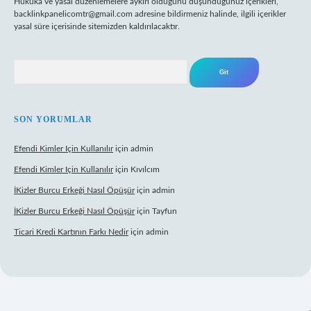
Hukuka ve yasal düzenlemelere aykırı olduğunu düşündüğünüz içerikleri,
backlinkpanelicomtr@gmail.com
adresine bildirmeniz halinde, ilgili içerikler
yasal süre içerisinde sitemizden kaldırılacaktır.
Arama
SON YORUMLAR
Efendi Kimler Için Kullanılır
için
admin
Efendi Kimler Için Kullanılır
için
Kıvılcım
İKizler Burcu Erkeği Nasıl Öpüşür
için
admin
İKizler Burcu Erkeği Nasıl Öpüşür
için
Tayfun
Ticari Kredi Kartının Farkı Nedir
için
admin