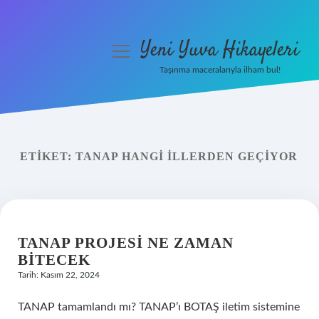
Yeni Yuva Hikayeleri
menüyü
aç
Taşınma maceralarıyla ilham bul!
Anasayfa
Gizlilik Politikası
ETIKET:
TANAP HANGI ILLERDEN GEÇIYOR
Yasal Uyarı
Hakkımızda
TANAP PROJESI NE ZAMAN
BITECEK
Tarih: Kasım 22, 2024
TANAP tamamlandı mı? TANAP’ı BOTAŞ iletim sistemine