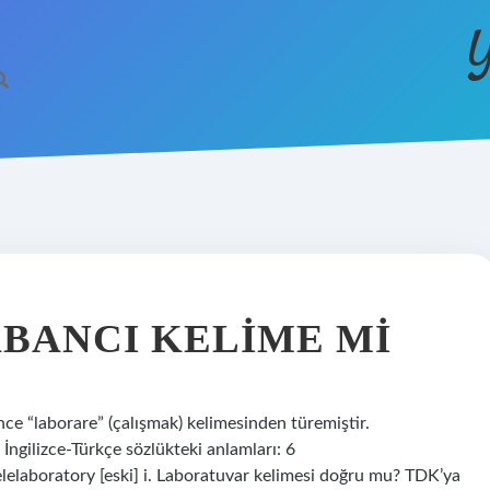
Y
BANCI KELIME MI
ce “laborare” (çalışmak) kelimesinden türemiştir.
 İngilizce-Türkçe sözlükteki anlamları: 6
elaboratory [eski] i. Laboratuvar kelimesi doğru mu? TDK’ya