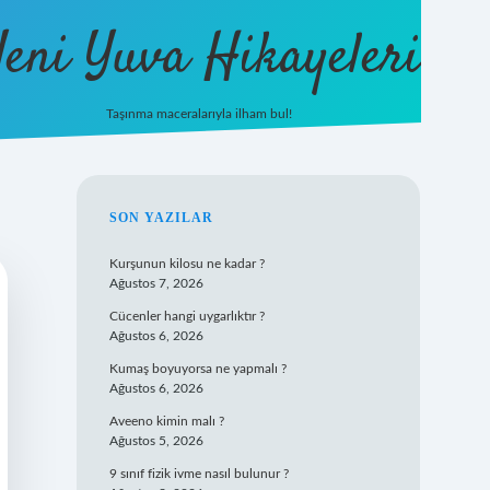
eni Yuva Hikayeleri
Taşınma maceralarıyla ilham bul!
tulipbet yeni giriş
SIDEBAR
SON YAZILAR
Kurşunun kilosu ne kadar ?
Ağustos 7, 2026
Cücenler hangi uygarlıktır ?
Ağustos 6, 2026
Kumaş boyuyorsa ne yapmalı ?
Ağustos 6, 2026
Aveeno kimin malı ?
Ağustos 5, 2026
9 sınıf fizik ivme nasıl bulunur ?