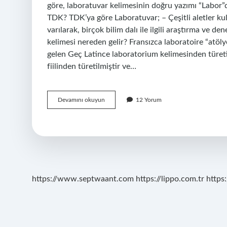
göre, laboratuvar kelimesinin doğru yazımı “Labor”d
TDK? TDK’ya göre Laboratuvar; – Çeşitli aletler kul
varılarak, birçok bilim dalı ile ilgili araştırma ve d
kelimesi nereden gelir? Fransızca laboratoire “atöly
gelen Geç Latince laboratorium kelimesinden türeti
fiilinden türetilmiştir ve…
Laboratuvar
Devamını okuyun
12 Yorum
Yabancı
Kelime
Mi
https://www.septwaant.com
https://lippo.com.tr
https