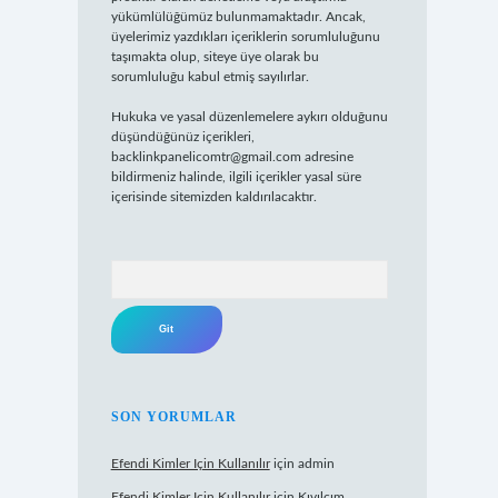
yükümlülüğümüz bulunmamaktadır. Ancak,
üyelerimiz yazdıkları içeriklerin sorumluluğunu
taşımakta olup, siteye üye olarak bu
sorumluluğu kabul etmiş sayılırlar.
Hukuka ve yasal düzenlemelere aykırı olduğunu
düşündüğünüz içerikleri,
backlinkpanelicomtr@gmail.com
adresine
bildirmeniz halinde, ilgili içerikler yasal süre
içerisinde sitemizden kaldırılacaktır.
Arama
SON YORUMLAR
Efendi Kimler Için Kullanılır
için
admin
Efendi Kimler Için Kullanılır
için
Kıvılcım