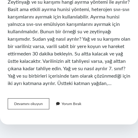
Zeytinyağı ve su karışımı hangi ayırma yöntemi ile ayrılır?
Basit ama etkili ayırma hunisi yöntemi, heterojen sıvı-sıvı
karışımlarını ayırmak için kullanılabilir. Ayırma hunisi
yalnızca sıvı-sıvı emülsiyon karışımlarını ayırmak için
kullanılmalıdır. Bunun bir örneği su ve zeytinyağı
karışımıdır. Sudan yağ nasıl ayrılır? Yağ ve su karışımı olan
bir variliniz varsa, varili sabit bir yere koyun ve hareket
ettirmeden 30 dakika bekleyin. Su altta kalacak ve yağ
üstte kalacaktır. Varilinizin alt tahliyesi varsa, yağ alttan
çıkana kadar tahliye edin. Yağ ve su nasıl ayrılır 7. sınıf?
Yağ ve su birbirleri içerisinde tam olarak çözünmediği için
iki ayrı katmana ayrılır. Üstteki katman yağdan,…
Su
Devamını okuyun
Yorum Bırak
Yağ
Karışımı
Hangi
Yöntemle
Ayrılır