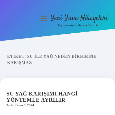
Yeni Yuva Hikayeleri
menüyü
aç
Taşınma maceralarıyla ilham bul!
Anasayfa
Gizlilik Politikası
ETIKET:
SU ILE YAĞ NEDEN BIRBIRINE
Yasal Uyarı
KARIŞMAZ
Hakkımızda
SU YAĞ KARIŞIMI HANGI
YÖNTEMLE AYRILIR
Tarih: Kasım 8, 2024