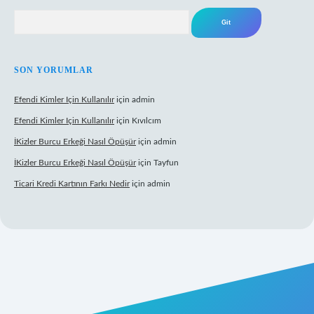
Arama
SON YORUMLAR
Efendi Kimler Için Kullanılır
için
admin
Efendi Kimler Için Kullanılır
için
Kıvılcım
İKizler Burcu Erkeği Nasıl Öpüşür
için
admin
İKizler Burcu Erkeği Nasıl Öpüşür
için
Tayfun
Ticari Kredi Kartının Farkı Nedir
için
admin
yeni giriş