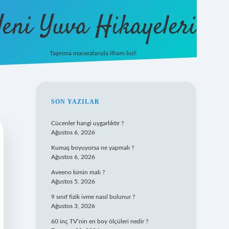
eni Yuva Hikayeleri
Taşınma maceralarıyla ilham bul!
tulipbet yeni giriş
SIDEBAR
SON YAZILAR
Cücenler hangi uygarlıktır ?
Ağustos 6, 2026
Kumaş boyuyorsa ne yapmalı ?
Ağustos 6, 2026
Aveeno kimin malı ?
Ağustos 5, 2026
9 sınıf fizik ivme nasıl bulunur ?
Ağustos 3, 2026
60 inç TV’nin en boy ölçüleri nedir ?