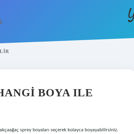
Y
LIR
HANGI BOYA ILE
kçaağaç sprey boyaları seçerek kolayca boyayabilirsiniz.