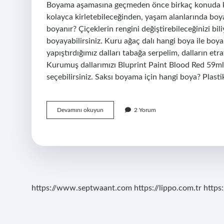
Boyama aşamasına geçmeden önce birkaç konuda ken
kolayca kirletebileceğinden, yaşam alanlarında boy
boyanır? Çiçeklerin rengini değiştirebileceğinizi b
boyayabilirsiniz. Kuru ağaç dalı hangi boya ile boya
yapıştırdığımız dalları tabağa serpelim, dalların e
Kurumuş dallarımızı Bluprint Paint Blood Red 59ml 
seçebilirsiniz. Saksı boyama için hangi boya? Plast
Kuru
Devamını okuyun
2 Yorum
Çiçekler
Hangi
Boya
Ile
Boyanır
https://www.septwaant.com
https://lippo.com.tr
https