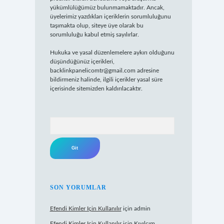
yükümlülüğümüz bulunmamaktadır. Ancak,
üyelerimiz yazdıkları içeriklerin sorumluluğunu
taşımakta olup, siteye üye olarak bu
sorumluluğu kabul etmiş sayılırlar.
Hukuka ve yasal düzenlemelere aykırı olduğunu
düşündüğünüz içerikleri,
backlinkpanelicomtr@gmail.com
adresine
bildirmeniz halinde, ilgili içerikler yasal süre
içerisinde sitemizden kaldırılacaktır.
Arama
SON YORUMLAR
Efendi Kimler Için Kullanılır
için
admin
Efendi Kimler Için Kullanılır
için
Kıvılcım