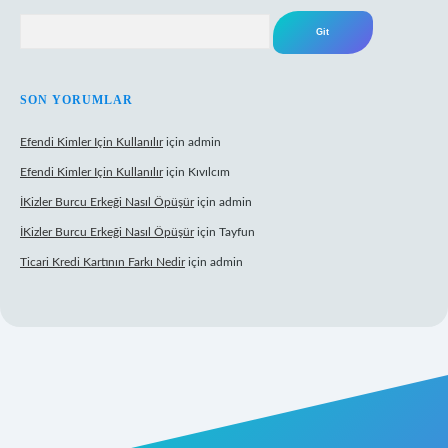
Arama
SON YORUMLAR
Efendi Kimler Için Kullanılır
için
admin
Efendi Kimler Için Kullanılır
için
Kıvılcım
İKizler Burcu Erkeği Nasıl Öpüşür
için
admin
İKizler Burcu Erkeği Nasıl Öpüşür
için
Tayfun
Ticari Kredi Kartının Farkı Nedir
için
admin
eni giriş