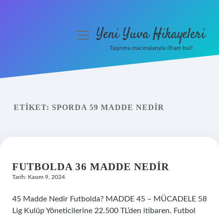
Yeni Yuva Hikayeleri
menüyü
aç
Taşınma maceralarıyla ilham bul!
Anasayfa
Gizlilik Politikası
ETIKET:
SPORDA 59 MADDE NEDIR
Yasal Uyarı
Hakkımızda
FUTBOLDA 36 MADDE NEDIR
Tarih: Kasım 9, 2024
45 Madde Nedir Futbolda? MADDE 45 – MÜCADELE 58
Lig Kulüp Yöneticilerine 22.500 TL’den itibaren. Futbol