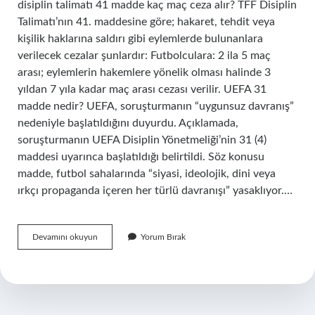
disiplin talimatı 41 madde kaç maç ceza alır? TFF Disiplin
Talimatı’nın 41. maddesine göre; hakaret, tehdit veya
kişilik haklarına saldırı gibi eylemlerde bulunanlara
verilecek cezalar şunlardır: Futbolculara: 2 ila 5 maç
arası; eylemlerin hakemlere yönelik olması halinde 3
yıldan 7 yıla kadar maç arası cezası verilir. UEFA 31
madde nedir? UEFA, soruşturmanın “uygunsuz davranış”
nedeniyle başlatıldığını duyurdu. Açıklamada,
soruşturmanın UEFA Disiplin Yönetmeliği’nin 31 (4)
maddesi uyarınca başlatıldığı belirtildi. Söz konusu
madde, futbol sahalarında “siyasi, ideolojik, dini veya
ırkçı propaganda içeren her türlü davranışı” yasaklıyor.…
Futbolda
Devamını okuyun
Yorum Bırak
36
Madde
Nedir