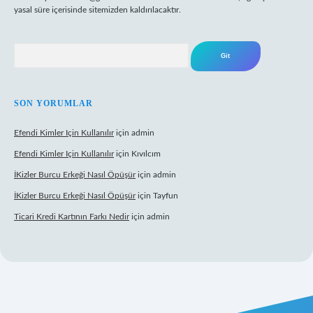
yasal süre içerisinde sitemizden kaldırılacaktır.
Arama
SON YORUMLAR
Efendi Kimler Için Kullanılır
için
admin
Efendi Kimler Için Kullanılır
için
Kıvılcım
İKizler Burcu Erkeği Nasıl Öpüşür
için
admin
İKizler Burcu Erkeği Nasıl Öpüşür
için
Tayfun
Ticari Kredi Kartının Farkı Nedir
için
admin
eni giriş