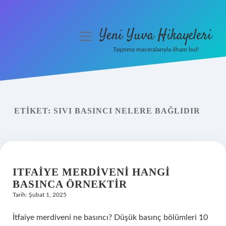
Yeni Yuva Hikayeleri
menüyü
aç
Taşınma maceralarıyla ilham bul!
Anasayfa
Gizlilik Politikası
ETIKET:
SIVI BASINCI NELERE BAĞLIDIR
Yasal Uyarı
Hakkımızda
ITFAIYE MERDIVENI HANGI
BASINCA ÖRNEKTIR
Tarih: Şubat 1, 2025
İtfaiye merdiveni ne basıncı? Düşük basınç bölümleri 10