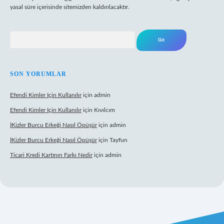
yasal süre içerisinde sitemizden kaldırılacaktır.
Arama
SON YORUMLAR
Efendi Kimler Için Kullanılır
için
admin
Efendi Kimler Için Kullanılır
için
Kıvılcım
İKizler Burcu Erkeği Nasıl Öpüşür
için
admin
İKizler Burcu Erkeği Nasıl Öpüşür
için
Tayfun
Ticari Kredi Kartının Farkı Nedir
için
admin
eni giriş