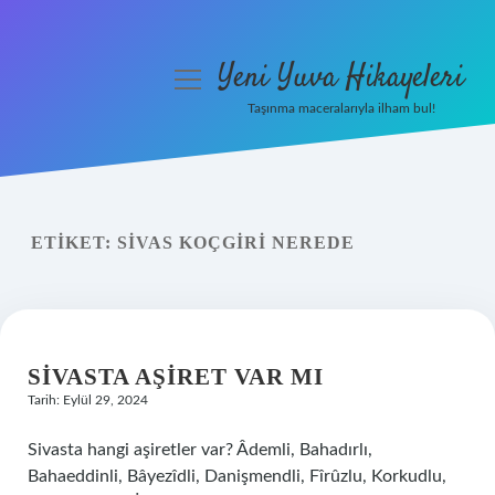
Yeni Yuva Hikayeleri
menüyü
aç
Taşınma maceralarıyla ilham bul!
Anasayfa
Gizlilik Politikası
ETIKET:
SIVAS KOÇGIRI NEREDE
Yasal Uyarı
Hakkımızda
SIVASTA AŞIRET VAR MI
Tarih: Eylül 29, 2024
Sivasta hangi aşiretler var? Âdemli, Bahadırlı,
Bahaeddinli, Bâyezîdli, Danişmendli, Fîrûzlu, Korkudlu,