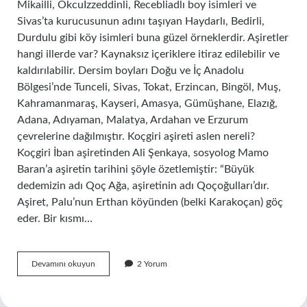
Mikailli, Okcuİzzeddinli, Recebliadlı boy isimleri ve
Sivas’ta kurucusunun adını taşıyan Haydarlı, Bedirli,
Durdulu gibi köy isimleri buna güzel örneklerdir. Aşiretler
hangi illerde var? Kaynaksız içeriklere itiraz edilebilir ve
kaldırılabilir. Dersim boyları Doğu ve İç Anadolu
Bölgesi’nde Tunceli, Sivas, Tokat, Erzincan, Bingöl, Muş,
Kahramanmaraş, Kayseri, Amasya, Gümüşhane, Elazığ,
Adana, Adıyaman, Malatya, Ardahan ve Erzurum
çevrelerine dağılmıştır. Koçgiri aşireti aslen nereli?
Koçgiri İban aşiretinden Ali Şenkaya, sosyolog Mamo
Baran’a aşiretin tarihini şöyle özetlemiştir: “Büyük
dedemizin adı Qoç Ağa, aşiretinin adı Qoçoğulları’dır.
Aşiret, Palu’nun Erthan köyünden (belki Karakoçan) göç
eder. Bir kısmı…
Sivasta
Devamını okuyun
2 Yorum
Aşiret
Var
Mı