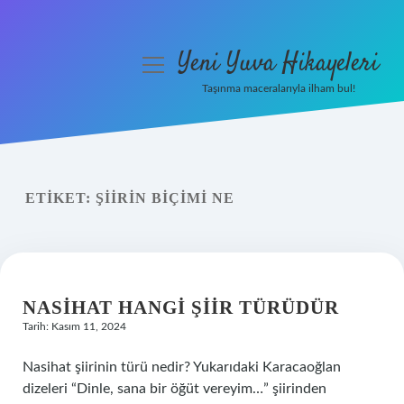
Yeni Yuva Hikayeleri
menüyü
aç
Taşınma maceralarıyla ilham bul!
Anasayfa
Gizlilik Politikası
ETIKET:
ŞIIRIN BIÇIMI NE
Yasal Uyarı
Hakkımızda
NASIHAT HANGI ŞIIR TÜRÜDÜR
Tarih: Kasım 11, 2024
Nasihat şiirinin türü nedir? Yukarıdaki Karacaoğlan
dizeleri “Dinle, sana bir öğüt vereyim…” şiirinden