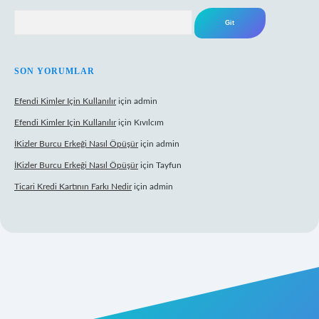
Arama
SON YORUMLAR
Efendi Kimler Için Kullanılır
için
admin
Efendi Kimler Için Kullanılır
için
Kıvılcım
İKizler Burcu Erkeği Nasıl Öpüşür
için
admin
İKizler Burcu Erkeği Nasıl Öpüşür
için
Tayfun
Ticari Kredi Kartının Farkı Nedir
için
admin
eni giriş