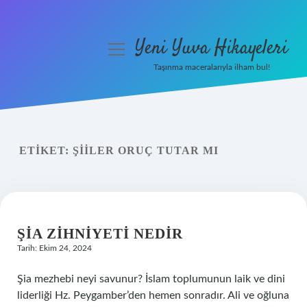
Yeni Yuva Hikayeleri
menüyü
aç
Taşınma maceralarıyla ilham bul!
Anasayfa
Gizlilik Politikası
ETIKET:
ŞIILER ORUÇ TUTAR MI
Yasal Uyarı
Hakkımızda
ŞIA ZIHNIYETI NEDIR
Tarih: Ekim 24, 2024
Şia mezhebi neyi savunur? İslam toplumunun laik ve dini
liderliği Hz. Peygamber’den hemen sonradır. Ali ve oğluna