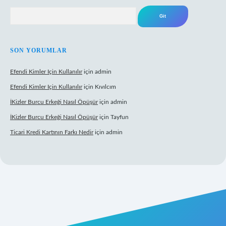
Arama
SON YORUMLAR
Efendi Kimler Için Kullanılır
için
admin
Efendi Kimler Için Kullanılır
için
Kıvılcım
İKizler Burcu Erkeği Nasıl Öpüşür
için
admin
İKizler Burcu Erkeği Nasıl Öpüşür
için
Tayfun
Ticari Kredi Kartının Farkı Nedir
için
admin
eni giriş