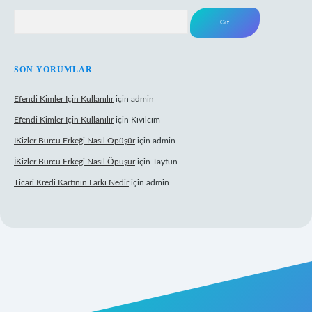
Arama
SON YORUMLAR
Efendi Kimler Için Kullanılır
için
admin
Efendi Kimler Için Kullanılır
için
Kıvılcım
İKizler Burcu Erkeği Nasıl Öpüşür
için
admin
İKizler Burcu Erkeği Nasıl Öpüşür
için
Tayfun
Ticari Kredi Kartının Farkı Nedir
için
admin
eni giriş