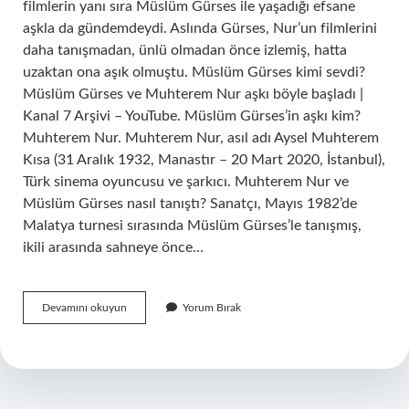
filmlerin yanı sıra Müslüm Gürses ile yaşadığı efsane
aşkla da gündemdeydi. Aslında Gürses, Nur’un filmlerini
daha tanışmadan, ünlü olmadan önce izlemiş, hatta
uzaktan ona aşık olmuştu. Müslüm Gürses kimi sevdi?
Müslüm Gürses ve Muhterem Nur aşkı böyle başladı |
Kanal 7 Arşivi – YouTube. Müslüm Gürses’in aşkı kim?
Muhterem Nur. Muhterem Nur, asıl adı Aysel Muhterem
Kısa (31 Aralık 1932, Manastır – 20 Mart 2020, İstanbul),
Türk sinema oyuncusu ve şarkıcı. Muhterem Nur ve
Müslüm Gürses nasıl tanıştı? Sanatçı, Mayıs 1982’de
Malatya turnesi sırasında Müslüm Gürses’le tanışmış,
ikili arasında sahneye önce…
Müslüm
Devamını okuyun
Yorum Bırak
Gürses
Kime
Asikti