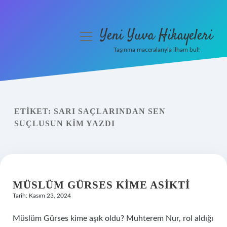
Yeni Yuva Hikayeleri
menüyü
aç
Taşınma maceralarıyla ilham bul!
Anasayfa
Gizlilik Politikası
ETIKET:
SARI SAÇLARINDAN SEN
Yasal Uyarı
SUÇLUSUN KIM YAZDI
Hakkımızda
MÜSLÜM GÜRSES KIME ASIKTI
Tarih: Kasım 23, 2024
Müslüm Gürses kime aşık oldu? Muhterem Nur, rol aldığı