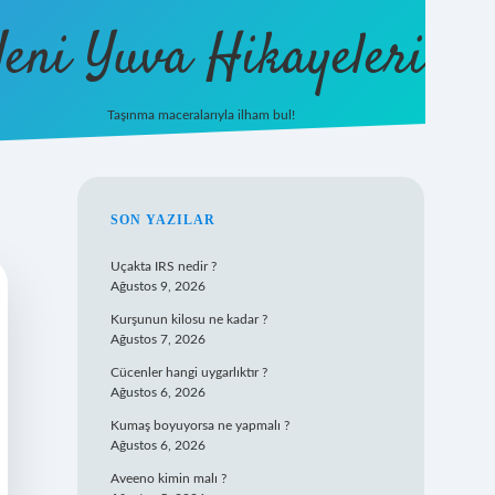
eni Yuva Hikayeleri
Taşınma maceralarıyla ilham bul!
tulipbet yeni giriş
SIDEBAR
SON YAZILAR
Uçakta IRS nedir ?
Ağustos 9, 2026
Kurşunun kilosu ne kadar ?
Ağustos 7, 2026
Cücenler hangi uygarlıktır ?
Ağustos 6, 2026
Kumaş boyuyorsa ne yapmalı ?
Ağustos 6, 2026
Aveeno kimin malı ?