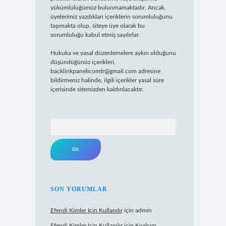
yükümlülüğümüz bulunmamaktadır. Ancak,
üyelerimiz yazdıkları içeriklerin sorumluluğunu
taşımakta olup, siteye üye olarak bu
sorumluluğu kabul etmiş sayılırlar.
Hukuka ve yasal düzenlemelere aykırı olduğunu
düşündüğünüz içerikleri,
backlinkpanelicomtr@gmail.com
adresine
bildirmeniz halinde, ilgili içerikler yasal süre
içerisinde sitemizden kaldırılacaktır.
Arama
SON YORUMLAR
Efendi Kimler Için Kullanılır
için
admin
Efendi Kimler Için Kullanılır
için
Kıvılcım