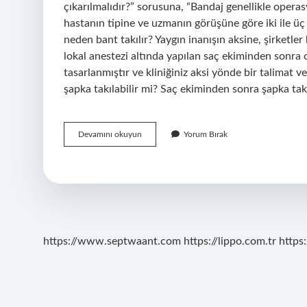
çıkarılmalıdır?” sorusuna, “Bandaj genellikle operas
hastanın tipine ve uzmanın görüşüne göre iki ile üç 
neden bant takılır? Yaygın inanışın aksine, şirketler
lokal anestezi altında yapılan saç ekiminden sonra
tasarlanmıştır ve kliniğiniz aksi yönde bir talimat
şapka takılabilir mi? Saç ekiminden sonra şapka ta
Saç
Devamını okuyun
Yorum Bırak
Ekimi
Sonrası
Bant
Kaç
Gün
Takılır
https://www.septwaant.com
https://lippo.com.tr
https