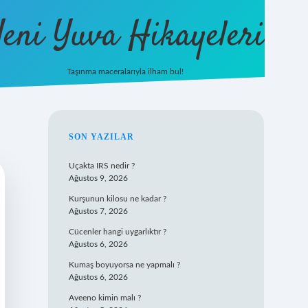
eni Yuva Hikayeleri
Taşınma maceralarıyla ilham bul!
tulipbet yeni giriş
SIDEBAR
SON YAZILAR
Uçakta IRS nedir ?
Ağustos 9, 2026
Kurşunun kilosu ne kadar ?
Ağustos 7, 2026
Cücenler hangi uygarlıktır ?
Ağustos 6, 2026
Kumaş boyuyorsa ne yapmalı ?
Ağustos 6, 2026
Aveeno kimin malı ?