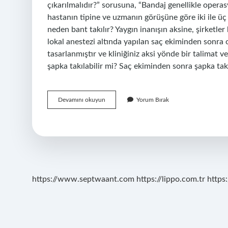
çıkarılmalıdır?” sorusuna, “Bandaj genellikle operas
hastanın tipine ve uzmanın görüşüne göre iki ile üç 
neden bant takılır? Yaygın inanışın aksine, şirketler
lokal anestezi altında yapılan saç ekiminden sonra
tasarlanmıştır ve kliniğiniz aksi yönde bir talimat
şapka takılabilir mi? Saç ekiminden sonra şapka ta
Saç
Devamını okuyun
Yorum Bırak
Ekimi
Sonrası
Bant
Kaç
Gün
Takılır
https://www.septwaant.com
https://lippo.com.tr
https