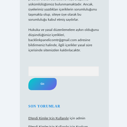
yükümlülüğümüz bulunmamaktadır. Ancak,
üyelerimiz yazdıkları içeriklerin sorumluluğunu
taşımakta olup, siteye üye olarak bu
sorumluluğu kabul etmiş sayılırlar.
Hukuka ve yasal düzenlemelere aykırı olduğunu
düşündüğünüz içerikleri,
backlinkpanelicomtr@gmail.com
adresine
bildirmeniz halinde, ilgili içerikler yasal süre
içerisinde sitemizden kaldırılacaktır.
Arama
SON YORUMLAR
Efendi Kimler Için Kullanılır
için
admin
Efendi Kimler Için Kullanılır
için
Kıvılcım