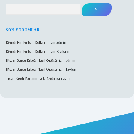
Arama
SON YORUMLAR
Efendi Kimler Için Kullanılır
için
admin
Efendi Kimler Için Kullanılır
için
Kıvılcım
İKizler Burcu Erkeği Nasıl Öpüşür
için
admin
İKizler Burcu Erkeği Nasıl Öpüşür
için
Tayfun
Ticari Kredi Kartının Farkı Nedir
için
admin
eni giriş