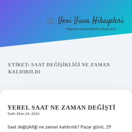
Yeni Yuva Hikayeleri
menüyü
aç
Taşınma maceralarıyla ilham bul!
Anasayfa
Gizlilik Politikası
ETIKET:
SAAT DEĞIŞIKLIĞI NE ZAMAN
Yasal Uyarı
KALDIRILDI
Hakkımızda
YEREL SAAT NE ZAMAN DEĞIŞTI
Tarih: Ekim 24, 2024
Saat değişikliği ne zaman kaldırıldı? Pazar günü, 29