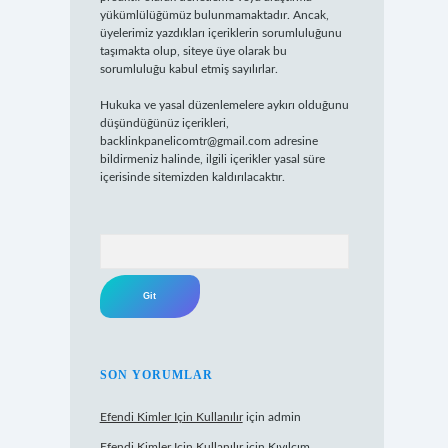
yükümlülüğümüz bulunmamaktadır. Ancak,
üyelerimiz yazdıkları içeriklerin sorumluluğunu
taşımakta olup, siteye üye olarak bu
sorumluluğu kabul etmiş sayılırlar.
Hukuka ve yasal düzenlemelere aykırı olduğunu
düşündüğünüz içerikleri,
backlinkpanelicomtr@gmail.com
adresine
bildirmeniz halinde, ilgili içerikler yasal süre
içerisinde sitemizden kaldırılacaktır.
Arama
SON YORUMLAR
Efendi Kimler Için Kullanılır
için
admin
Efendi Kimler Için Kullanılır
için
Kıvılcım