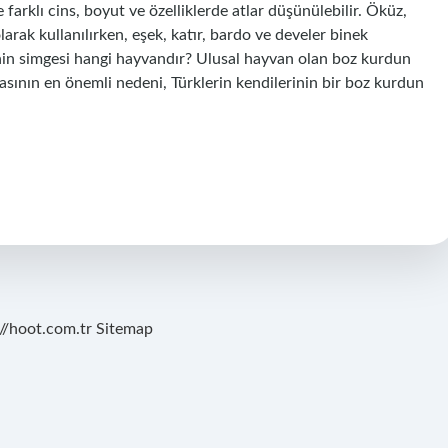
arklı cins, boyut ve özelliklerde atlar düşünülebilir. Öküz,
arak kullanılırken, eşek, katır, bardo ve develer binek
e’nin simgesi hangi hayvandır? Ulusal hayvan olan boz kurdun
asının en önemli nedeni, Türklerin kendilerinin bir boz kurdun
://hoot.com.tr
Sitemap