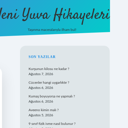
eni Yuva Hikayeleri
Taşınma maceralarıyla ilham bul!
tulipbet yeni giriş
SIDEBAR
SON YAZILAR
Kurşunun kilosu ne kadar ?
Ağustos 7, 2026
Cücenler hangi uygarlıktır ?
Ağustos 6, 2026
Kumaş boyuyorsa ne yapmalı ?
Ağustos 6, 2026
Aveeno kimin malı ?
Ağustos 5, 2026
9 sınıf fizik ivme nasıl bulunur ?