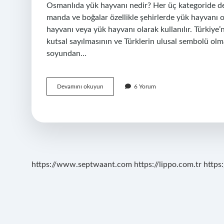
Osmanlıda yük hayvanı nedir? Her üç kategoride de f
manda ve boğalar özellikle şehirlerde yük hayvanı ol
hayvanı veya yük hayvanı olarak kullanılır. Türkiy
kutsal sayılmasının ve Türklerin ulusal sembolü olm
soyundan…
Osmanlının
Devamını okuyun
6 Yorum
Simgesi
Hangi
Hayvan
https://www.septwaant.com
https://lippo.com.tr
https