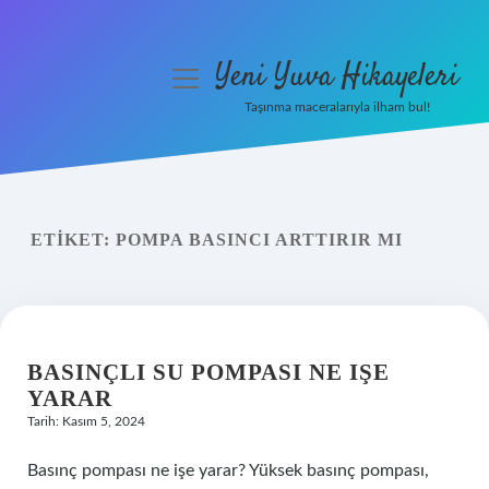
Yeni Yuva Hikayeleri
menüyü
aç
Taşınma maceralarıyla ilham bul!
Anasayfa
Gizlilik Politikası
ETIKET:
POMPA BASINCI ARTTIRIR MI
Yasal Uyarı
Hakkımızda
BASINÇLI SU POMPASI NE IŞE
YARAR
Tarih: Kasım 5, 2024
Basınç pompası ne işe yarar? Yüksek basınç pompası,