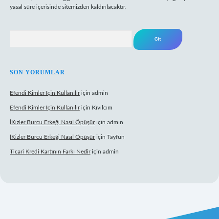
yasal süre içerisinde sitemizden kaldırılacaktır.
Arama
SON YORUMLAR
Efendi Kimler Için Kullanılır
için
admin
Efendi Kimler Için Kullanılır
için
Kıvılcım
İKizler Burcu Erkeği Nasıl Öpüşür
için
admin
İKizler Burcu Erkeği Nasıl Öpüşür
için
Tayfun
Ticari Kredi Kartının Farkı Nedir
için
admin
yeni giriş