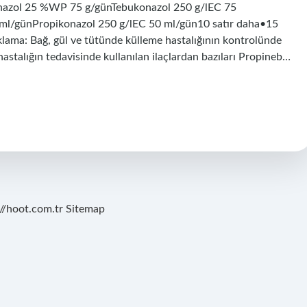
nazol 25 %WP 75 g/günTebukonazol 250 g/lEC 75
ml/günPropikonazol 250 g/lEC 50 ml/gün10 satır daha•15
çıklama: Bağ, gül ve tütünde külleme hastalığının kontrolünde
u hastalığın tedavisinde kullanılan ilaçlardan bazıları Propineb…
://hoot.com.tr
Sitemap