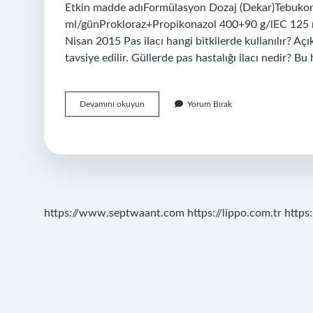
Etkin madde adıFormülasyon Dozaj (Dekar)Tebuko
ml/günProkloraz+Propikonazol 400+90 g/lEC 125 
Nisan 2015 Pas ilacı hangi bitkilerde kullanılır? A
tavsiye edilir. Güllerde pas hastalığı ilacı nedir? B
Pas
Devamını okuyun
Yorum Bırak
Ilacının
Adı
Nedir
https://www.septwaant.com
https://lippo.com.tr
https