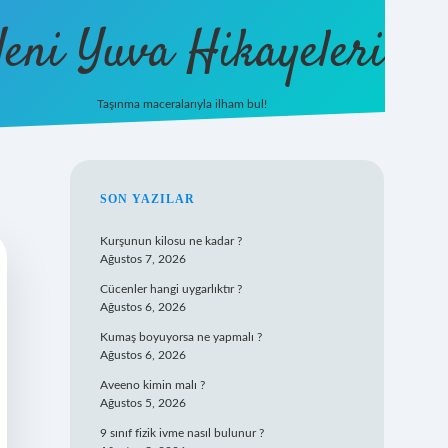
eni Yuva Hikayeleri
Taşınma maceralarıyla ilham bul!
tulipbet yeni giriş
SIDEBAR
SON YAZILAR
Kurşunun kilosu ne kadar ?
Ağustos 7, 2026
Cücenler hangi uygarlıktır ?
Ağustos 6, 2026
Kumaş boyuyorsa ne yapmalı ?
Ağustos 6, 2026
Aveeno kimin malı ?
Ağustos 5, 2026
9 sınıf fizik ivme nasıl bulunur ?