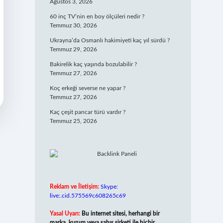
Ağustos 3, 2026
60 inç TV’nin en boy ölçüleri nedir ?
Temmuz 30, 2026
Ukrayna’da Osmanlı hakimiyeti kaç yıl sürdü ?
Temmuz 29, 2026
Bakirelik kaç yaşında bozulabilir ?
Temmuz 27, 2026
Koç erkeği severse ne yapar ?
Temmuz 27, 2026
Kaç çeşit pancar türü vardır ?
Temmuz 25, 2026
Reklam ve İletişim:
Skype:
live:.cid.575569c608265c69
Yasal Uyarı:
Bu internet sitesi, herhangi bir
marka, kurum veya şahıs şirketi ile hiçbir