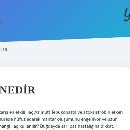
Y
LIR
 NEDIR
 karşı en etkili ilaç Azimut! Tebukonazol ve azoksistrobin etken
sa sürede nüfuz ederek mantar oluşumunu engelliyor ve uzun
hangi ilaç kullanılır? Buğdayda sarı pas hastalığına dikkat…