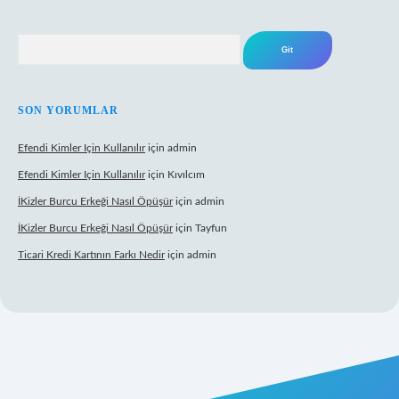
Arama
SON YORUMLAR
Efendi Kimler Için Kullanılır
için
admin
Efendi Kimler Için Kullanılır
için
Kıvılcım
İKizler Burcu Erkeği Nasıl Öpüşür
için
admin
İKizler Burcu Erkeği Nasıl Öpüşür
için
Tayfun
Ticari Kredi Kartının Farkı Nedir
için
admin
 yeni giriş