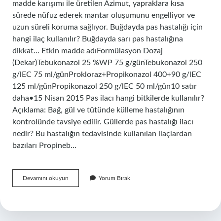
madde karışımı ile üretilen Azimut, yapraklara kısa
sürede nüfuz ederek mantar oluşumunu engelliyor ve
uzun süreli koruma sağlıyor. Buğdayda pas hastalığı için
hangi ilaç kullanılır? Buğdayda sarı pas hastalığına
dikkat… Etkin madde adıFormülasyon Dozaj
(Dekar)Tebukonazol 25 %WP 75 g/günTebukonazol 250
g/lEC 75 ml/günProkloraz+Propikonazol 400+90 g/lEC
125 ml/günPropikonazol 250 g/lEC 50 ml/gün10 satır
daha•15 Nisan 2015 Pas ilacı hangi bitkilerde kullanılır?
Açıklama: Bağ, gül ve tütünde külleme hastalığının
kontrolünde tavsiye edilir. Güllerde pas hastalığı ilacı
nedir? Bu hastalığın tedavisinde kullanılan ilaçlardan
bazıları Propineb…
Pas
Devamını okuyun
Yorum Bırak
Ilacının
Adı
Nedir