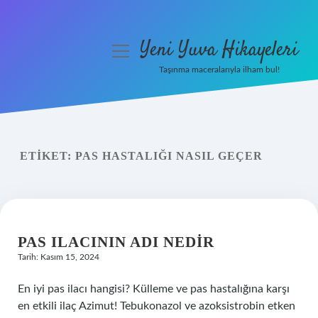
Yeni Yuva Hikayeleri
menüyü
aç
Taşınma maceralarıyla ilham bul!
Anasayfa
Gizlilik Politikası
ETIKET:
PAS HASTALIĞI NASIL GEÇER
Yasal Uyarı
Hakkımızda
PAS ILACININ ADI NEDIR
Tarih: Kasım 15, 2024
En iyi pas ilacı hangisi? Külleme ve pas hastalığına karşı
en etkili ilaç Azimut! Tebukonazol ve azoksistrobin etken