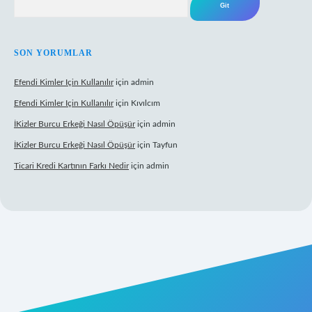
SON YORUMLAR
Efendi Kimler Için Kullanılır
için
admin
Efendi Kimler Için Kullanılır
için
Kıvılcım
İKizler Burcu Erkeği Nasıl Öpüşür
için
admin
İKizler Burcu Erkeği Nasıl Öpüşür
için
Tayfun
Ticari Kredi Kartının Farkı Nedir
için
admin
yeni giriş