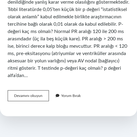
denildiğinde yanlış karar verme olasılığını göstermektedir.
Tıbbi literatürde 0,05’ten küçük bir p değeri “istatistiksel
olarak anlamlı” kabul edilmekle birlikte araştırmacının
tercihine bağlı olarak 0,01 olarak da kabul edilebilir. P-
değeri kaç ms olmalı? Normal PR aralığı 120 ile 200 ms
arasındadır (üç ila beş küçük kare). PR aralığı > 200 ms
ise, birinci derece kalp bloğu mevcuttur. PR aralığı < 120
ms, pre-eksitasyonu (atriyumlar ve ventriküller arasında
aksesuar bir yolun varlığını) veya AV nodal (bağlayıcı)
ritmi gösterir. T testinde p-değeri kaç olmalı? p değeri
alfa’dan…
P-
Devamını okuyun
Yorum Bırak
Değeri
005
Ise
Ne
Olur