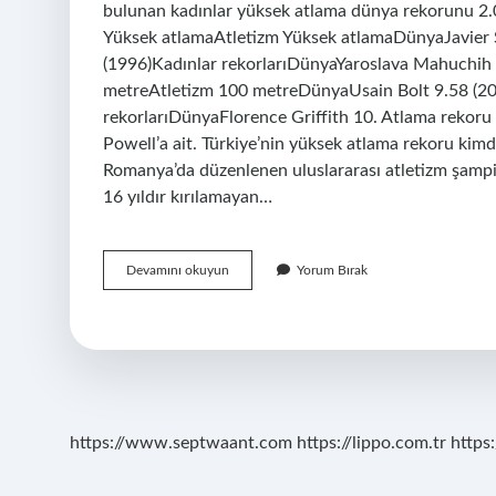
bulunan kadınlar yüksek atlama dünya rekorunu 2.
Yüksek atlamaAtletizm Yüksek atlamaDünyaJavier 
(1996)Kadınlar rekorlarıDünyaYaroslava Mahuchih 
metreAtletizm 100 metreDünyaUsain Bolt 9.58 (200
rekorlarıDünyaFlorence Griffith 10. Atlama rekoru 
Powell’a ait. Türkiye’nin yüksek atlama rekoru kimd
Romanya’da düzenlenen uluslararası atletizm şampi
16 yıldır kırılamayan…
Kadınlar
Devamını okuyun
Yorum Bırak
Yüksek
Atlama
Dünya
Rekoru
Kimde
https://www.septwaant.com
https://lippo.com.tr
https