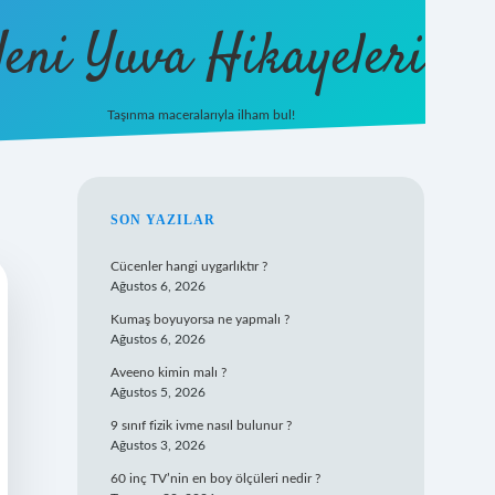
eni Yuva Hikayeleri
Taşınma maceralarıyla ilham bul!
tulipbet yeni giriş
SIDEBAR
SON YAZILAR
Cücenler hangi uygarlıktır ?
Ağustos 6, 2026
Kumaş boyuyorsa ne yapmalı ?
Ağustos 6, 2026
Aveeno kimin malı ?
Ağustos 5, 2026
9 sınıf fizik ivme nasıl bulunur ?
Ağustos 3, 2026
60 inç TV’nin en boy ölçüleri nedir ?