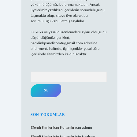
yükümlülüğümüz bulunmamaktadır. Ancak,
üyelerimiz yazdıkları içeriklerin sorumluluğunu
taşımakta olup, siteye üye olarak bu
sorumluluğu kabul etmiş sayılırlar.
Hukuka ve yasal düzenlemelere aykırı olduğunu
düşündüğünüz içerikleri,
backlinkpanelicomtr@gmail.com
adresine
bildirmeniz halinde, ilgili içerikler yasal süre
içerisinde sitemizden kaldırılacaktır.
Arama
SON YORUMLAR
Efendi Kimler Için Kullanılır
için
admin
Efendi Kimler Için Kullanılır
için
Kıvılcım