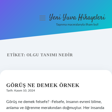
Yeni Yuva Hikayeleri
menüyü
aç
Taşınma maceralarıyla ilham bul!
Anasayfa
Gizlilik Politikası
ETIKET:
OLGU TANIMI NEDIR
Yasal Uyarı
Hakkımızda
GÖRÜŞ NE DEMEK ÖRNEK
Tarih: Kasım 10, 2024
Görüş ne demek felsefe? -Felsefe, insanın evreni bilme,
anlama ve öğrenme merakından doğmuştur. Her insanda