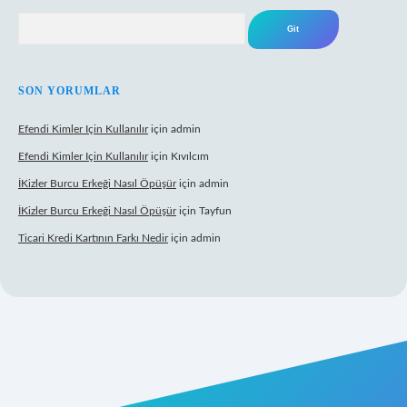
Arama
SON YORUMLAR
Efendi Kimler Için Kullanılır
için
admin
Efendi Kimler Için Kullanılır
için
Kıvılcım
İKizler Burcu Erkeği Nasıl Öpüşür
için
admin
İKizler Burcu Erkeği Nasıl Öpüşür
için
Tayfun
Ticari Kredi Kartının Farkı Nedir
için
admin
eni giriş